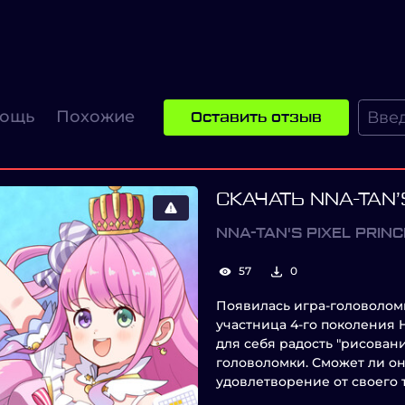
ощь
Похожие
Оставить отзыв
СКАЧАТЬ NNA-TAN’
NNA-TAN'S PIXEL PRIN
57
0
Появилась игра-головоломк
участница 4-го поколения 
для себя радость "рисован
головоломки. Сможет ли он
удовлетворение от своего 