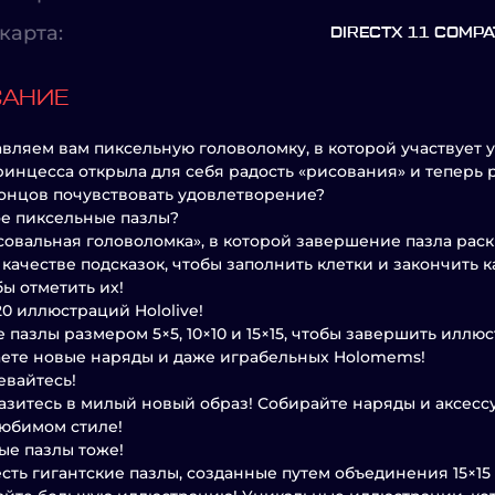
карта:
DIRECTX 11 COMPAT
САНИЕ
вляем вам пиксельную головоломку, в которой участвует у
ринцесса открыла для себя радость «рисования» и теперь 
онцов почувствовать удовлетворение?
ое пиксельные пазлы?
совальная головоломка», в которой завершение пазла рас
 качестве подсказок, чтобы заполнить клетки и закончить 
бы отметить их!
20 иллюстраций Hololive!
 пазлы размером 5×5, 10×10 и 15×15, чтобы завершить илл
ете новые наряды и даже играбельных Holomems!
вайтесь!
зитесь в милый новый образ! Собирайте наряды и аксесс
юбимом стиле!
е пазлы тоже!
есть гигантские пазлы, созданные путем объединения 15×1