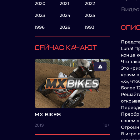
2020
2021
2022
Видео
2023
2024
2025
1996
2026
1993
ОПИ
Предста
СЕЙЧАС КАЧАЮТ
Luna! П
конце к
Что так
Это «ри
краям в
«X», что
Более 1
Решайте
открыва
Переоде
Преобра
MX BIKES
своем л
2019
18+
Огромны
В игре 