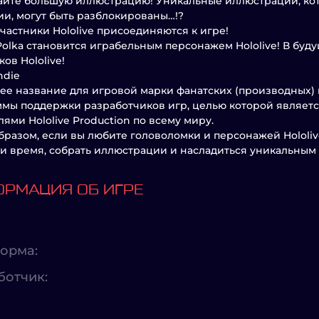
йте большую иллюстрацию! Уникальные иллюстрации, кото
и, могут быть разблокированы…!?
частники Hololive присоединяются к игре!
olka становится играбельным персонажем Hololive! В бу
ов Hololive!
ndie
ее название для игровой марки фанатских (производных) 
мы поддержки разработчиков игр, целью которой являетс
лями Hololive Production по всему миру.
бразом, если вы любите головоломки и персонажей Hololiv
и время, собрать иллюстрации и насладиться уникальным 
РМАЦИЯ ОБ ИГРЕ
орма:
ботчик: