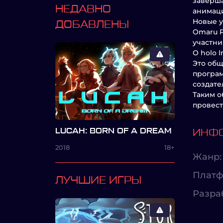
заверша
НЕДАВНО
анимаци
Новые у
ДОБАВЛЕНЫ
Omaru P
участник
О holo I
Это общ
програм
создате
Таким о
провест
LUCAH: BORN OF A DREAM
ИНФО
2018
18+
Жанр:
Платф
ЛУЧШИЕ ИГРЫ
Разра