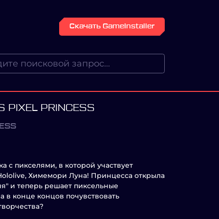
Скачать GameInstaller
S PIXEL PRINCESS
CESS
а с пикселями, в которой участвует
Hololive, Химемори Луна! Принцесса открыла
ия" и теперь решает пиксельные
а в конце концов почувствовать
творчества?