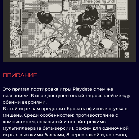
ОПИСАНИЕ
Это прямая портировка игры Playdate с тем же
названием. В игре доступен онлайн-кроссплей между
обеими версиями.
В этой игре вам предстоит бросать офисные стулья в
мишень. Среди особенностей: противостояние с
компьютером, локальный и онлайн-режимы
мультиплеера (в бета-версии), режим для одиночной
игры с высокими баллами, 8 персонажей и, конечно,