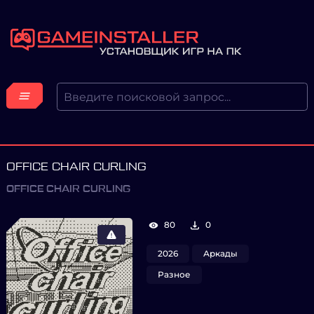
OFFICE CHAIR CURLING
OFFICE CHAIR CURLING
80
0
2026
Аркады
Разное