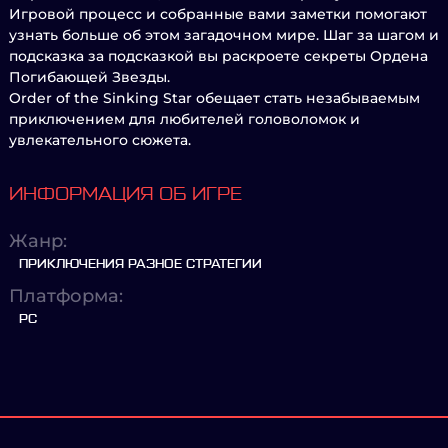
Игровой процесс и собранные вами заметки помогают
узнать больше об этом загадочном мире. Шаг за шагом и
подсказка за подсказкой вы раскроете секреты Ордена
Погибающей Звезды.
Order of the Sinking Star обещает стать незабываемым
приключением для любителей головоломок и
увлекательного сюжета.
ИНФОРМАЦИЯ ОБ ИГРЕ
Жанр:
ПРИКЛЮЧЕНИЯ РАЗНОЕ СТРАТЕГИИ
Платформа:
PC