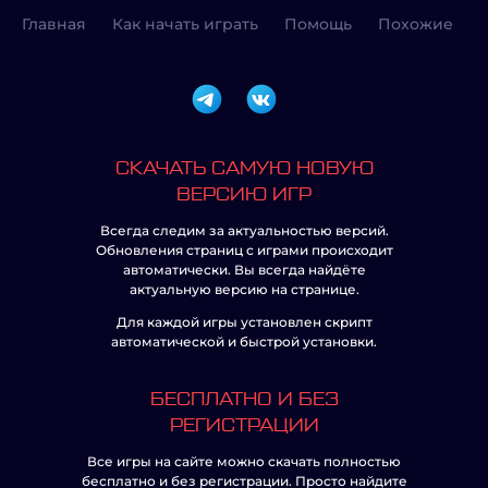
Главная
Как начать играть
Помощь
Похожие
СКАЧАТЬ САМУЮ НОВУЮ
ВЕРСИЮ ИГР
Всегда следим за актуальностью версий.
Обновления страниц с играми происходит
автоматически. Вы всегда найдёте
актуальную версию на странице.
Для каждой игры установлен скрипт
автоматической и быстрой установки.
БЕСПЛАТНО И БЕЗ
РЕГИСТРАЦИИ
Все игры на сайте можно скачать полностью
бесплатно и без регистрации. Просто найдите