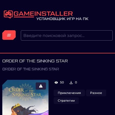
ORDER OF THE SINKING STAR
ORDER OF THE SINKING STAR
50
0
Приключения
Разное
Стратегии