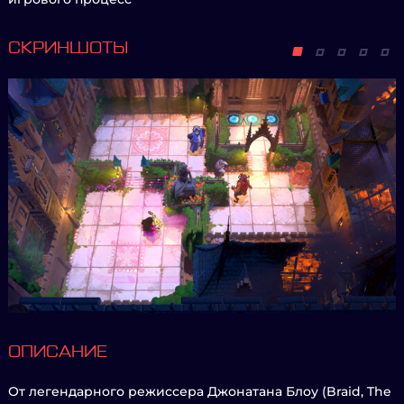
СКРИНШОТЫ
ОПИСАНИЕ
От легендарного режиссера Джонатана Блоу (Braid, The