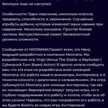
Хэллоуин еще не наступил.
Особенности: Один персонаж, несколько классов,
предметы, способности и заклинания. Случайные
атрибуты добычи, которые изменяют ваши навыки при
надевании. Несколько концовок. Простая боевая
система. Бесчувственный сюжет. Безжалостный
уровень сложности.
Сообщение от MOONANA:Привет всем, это Нана,
ведущий разработчик в компании Moonana. Мы
разработчики игр Virgo Versus The Zodiac и Keylocker |
Cyberpunk Turn Based Action! Я просто хотела сообщить
вам, что эта игра не разработана всей командой
Moonana, это работа нашего аниматора, Англермана, и я
помогла немного с диалогами и направлением. Эта игра
публикуется Moonana для помощи Англерману, так как
он ненавидит бюрократию вокруг запуска игры, но я
глубоко поддерживаю его работу и хотела, чтобы все об
этом узнали! Надеюсь, что вам понравится его работа, и
вы будете болеть за новую игру Англермана!