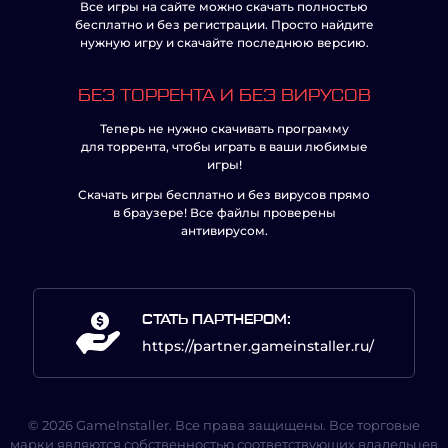
Все игры на сайте можно скачать полностью
бесплатно и без регистрации. Просто найдите
нужную игру и скачайте последнюю версию.
БЕЗ ТОРРЕНТА И БЕЗ ВИРУСОВ
Теперь не нужно скачивать программу
для торрента, чтобы играть в ваши любимые
игры!
Скачать игры бесплатно и без вирусов прямо
в браузере! Все файлы проверены
антивирусом.
СТАТЬ ПАРТНЕРОМ:
https://partner.gameinstaller.ru/
© 2026 GameInstaller. Все права защищены. Все торговые
марки являются собственностью соответствующих владельцев