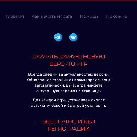
Главная
Как начать играть
Помощь
Похожие
СКАЧАТЬ САМУЮ НОВУЮ
ВЕРСИЮ ИГР
Всегда следим за актуальностью версий.
Обновления страниц с играми происходит
автоматически. Вы всегда найдёте
актуальную версию на странице.
Для каждой игры установлен скрипт
автоматической и быстрой установки.
БЕСПЛАТНО И БЕЗ
РЕГИСТРАЦИИ