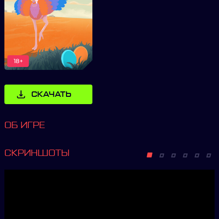
18+
СКАЧАТЬ
ОБ ИГРЕ
СКРИНШОТЫ