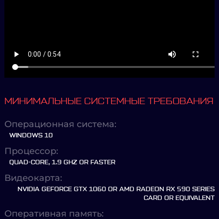
МИНИМАЛЬНЫЕ СИСТЕМНЫЕ ТРЕБОВАНИЯ
Операционная система:
WINDOWS 10
Процессор:
QUAD-CORE, 1.9 GHZ OR FASTER
Видеокарта:
NVIDIA GEFORCE GTX 1060 OR AMD RADEON RX 590 SERIES
CARD OR EQUIVALENT
Оперативная память: