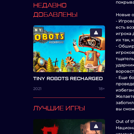
покрыва
НЕДАВНО
ДОБАВЛЕНЫ
Новые о
- Игров
есть во
игрока 
их так, 
- Обшир
игроков
тщатель
ударник
воровст
- Еще б
TINY ROBOTS RECHARGED
проведе
2021
18+
избеган
Желаете
заботил
ЛУЧШИЕ ИГРЫ
вы смож
Out of 
Национа