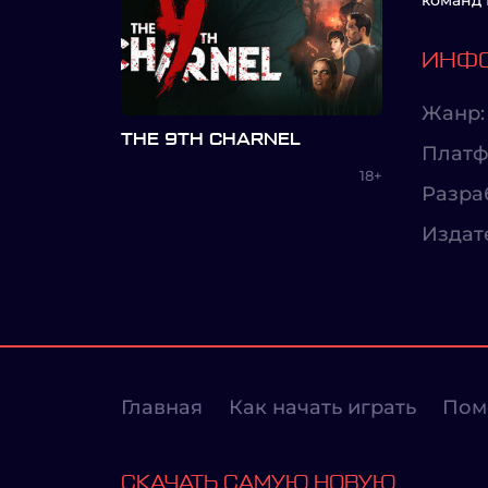
команд 
ИНФО
Жанр:
THE 9TH CHARNEL
Платф
18+
Разра
Издат
Главная
Как начать играть
Пом
СКАЧАТЬ САМУЮ НОВУЮ