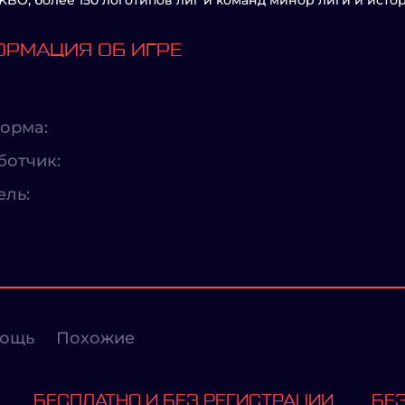
KBO, более 150 логотипов лиг и команд минор лиги и исто
РМАЦИЯ ОБ ИГРЕ
орма:
ботчик:
ель:
ощь
Похожие
БЕСПЛАТНО И БЕЗ РЕГИСТРАЦИИ
БЕЗ