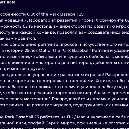
ет все!
собенности Out of the Park Baseball 25:
ая новация - Лаборатория развития игрока! Формируйте б
зможность быть настоящим директором по развитию игро
доступна каждой команде, позволяя вам создавать индиви
как вам нравится.
ное обновление рейтинга игроков и искусственного инте
 в истории 25 лет Out of the Park Baseball! Рейтинги удар
но изменены, чтобы захватить сущность бейсбола, с модиф
ов, движение и мастерство для питчеров, добавлены стат
ва, и многое другое.
олее детальное управление развитием игроков! Распредел
т свое время на тренировках с тренерами. Хотите, чтобы
ии забастовок и вложил это время и усилия в работу над
, чтобы ваш стареющий стартовый питчер больше времен
ся о своем мастерстве? Распределяйте их время и усилия 
ете влиять на развитие игроков, поддерживать их навыки 
the Park Baseball 25 работает на ПК / Mac и включает в себ
льной лиги, трофей Серии миров, официальные логотипы 