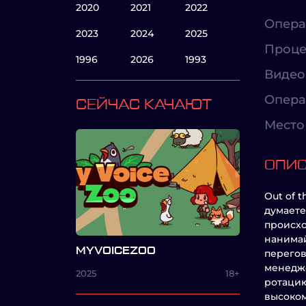
2020
2021
2022
Опера
2023
2024
2025
Проце
1996
2026
1993
Видео
Опера
СЕЙЧАС КАЧАЮТ
Место 
ОПИ
Out of 
думаете,
происхо
нанимай
MYVOICEZOO
перегов
менедже
2025
18+
ротацию
высоком