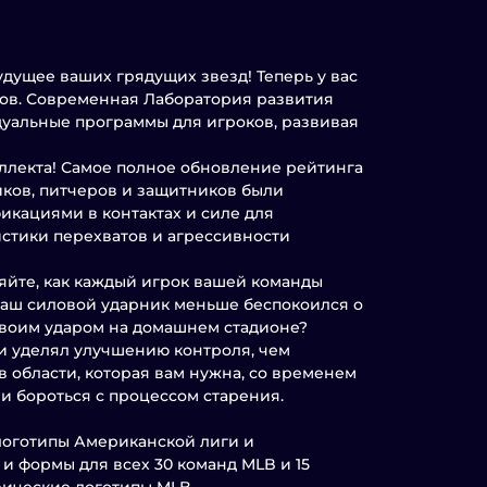
удущее ваших грядущих звезд! Теперь у вас
ков. Современная Лаборатория развития
дуальные программы для игроков, развивая
ллекта! Самое полное обновление рейтинга
ников, питчеров и защитников были
икациями в контактах и силе для
истики перехватов и агрессивности
яйте, как каждый игрок вашей команды
 ваш силовой ударник меньше беспокоился о
 своим ударом на домашнем стадионе?
и уделял улучшению контроля, чем
в области, которая вам нужна, со временем
и бороться с процессом старения.
я логотипы Американской лиги и
и формы для всех 30 команд MLB и 15