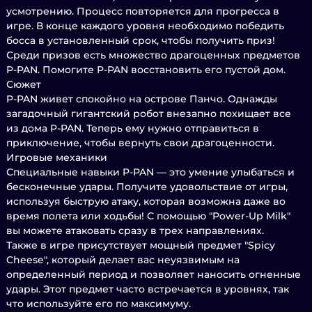
усмотрению. Процесс повторяется для прогресса в
игре. В конце каждого уровня необходимо победить
босса в установленный срок, чтобы получить приз!
Среди призов есть множество драгоценных предметов
P-PAN. Помогите P-PAN восстановить его пустой дом.
Сюжет
P-PAN живет спокойно на острове Панчо. Однажды
загадочный гигантский робот внезапно похищает все
из дома P-PAN. Теперь ему нужно отправиться в
приключение, чтобы вернуть свои драгоценности.
Игровые механики
Специальные навыки P-PAN — это умение улыбаться и
бесконечные удары. Получите удовольствие от игры,
используя быструю атаку, которая возможна даже во
время полета или ходьбы! С помощью "Power-Up Milk"
вы можете атаковать сразу в трех направлениях.
Также в игре присутствует мощный предмет "Spicy
Cheese", который делает вас неуязвимым на
определенный период и позволяет наносить огненные
удары. Этот предмет часто встречается в уровнях, так
что используйте его по максимуму.