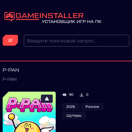
P-PAN
P-PAN
90
0
2026
Разное
Шутеры