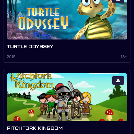
TURTLE ODYSSEY
2015
18+
PITCHFORK KINGDOM