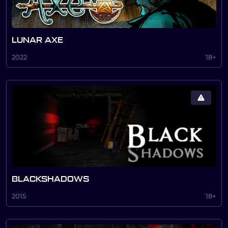
LUNAR AXE
2022
18+
BLACKSHADOWS
2015
18+