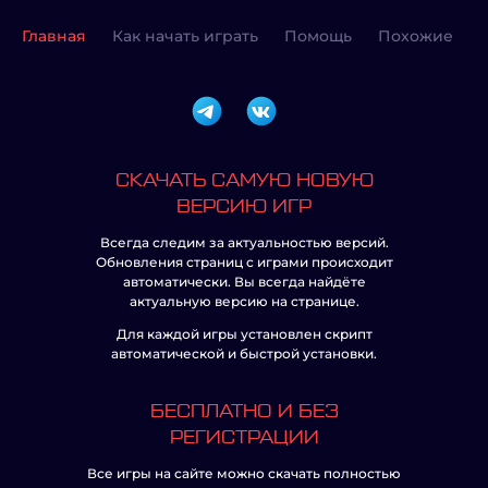
Главная
Как начать играть
Помощь
Похожие
СКАЧАТЬ САМУЮ НОВУЮ
ВЕРСИЮ ИГР
Всегда следим за актуальностью версий.
Обновления страниц с играми происходит
автоматически. Вы всегда найдёте
актуальную версию на странице.
Для каждой игры установлен скрипт
автоматической и быстрой установки.
БЕСПЛАТНО И БЕЗ
РЕГИСТРАЦИИ
Все игры на сайте можно скачать полностью