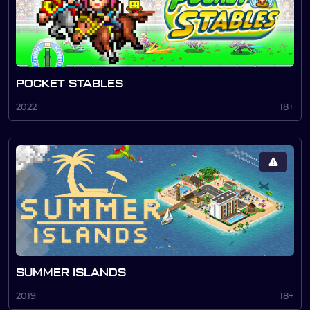
POCKET STABLES
2022
18+
SUMMER ISLANDS
2019
18+