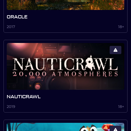
ORACLE
2017
18+
NAUTICRAWL
2019
18+