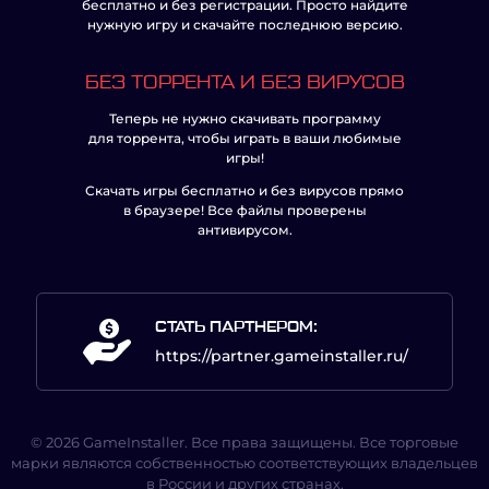
бесплатно и без регистрации. Просто найдите
нужную игру и скачайте последнюю версию.
БЕЗ ТОРРЕНТА И БЕЗ ВИРУСОВ
Теперь не нужно скачивать программу
для торрента, чтобы играть в ваши любимые
игры!
Скачать игры бесплатно и без вирусов прямо
в браузере! Все файлы проверены
антивирусом.
СТАТЬ ПАРТНЕРОМ:
https://partner.gameinstaller.ru/
© 2026 GameInstaller. Все права защищены. Все торговые
марки являются собственностью соответствующих владельцев
в России и других странах.