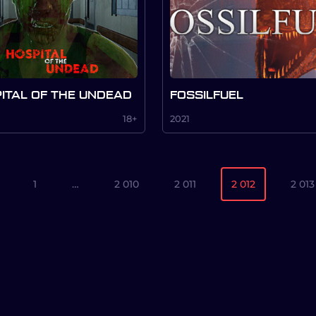
ITAL OF THE UNDEAD
FOSSILFUEL
18+
2021
1
…
2 010
2 011
2 012
2 013