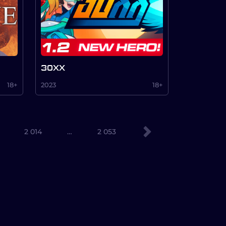
30XX
18+
2023
18+
2 014
…
2 053