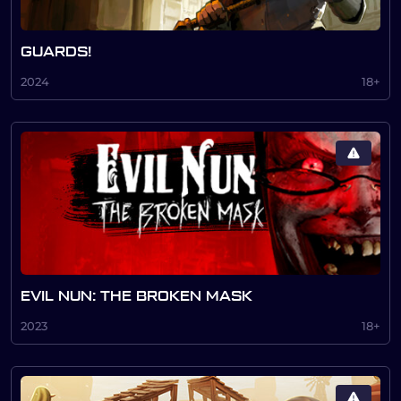
GUARDS!
2024
18+
EVIL NUN: THE BROKEN MASK
2023
18+