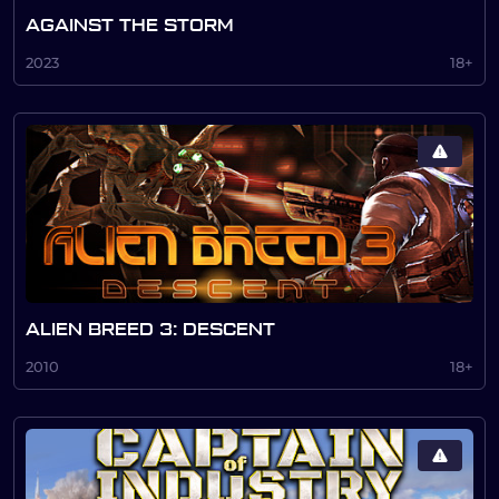
AGAINST THE STORM
2023
18+
ALIEN BREED 3: DESCENT
2010
18+