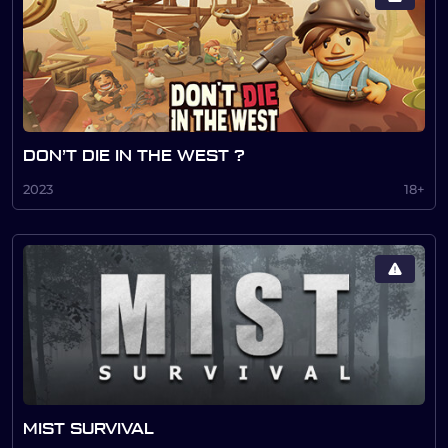
DON’T DIE IN THE WEST ?
2023
18+
MIST SURVIVAL