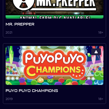
MR. PREPPER
2021
18+
PUYO PUYO CHAMPIONS
2019
18+