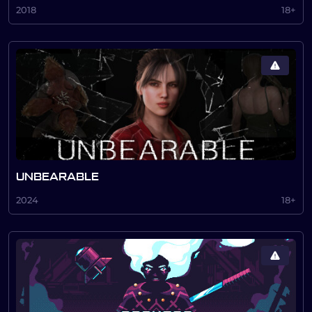
2018
18+
UNBEARABLE
2024
18+