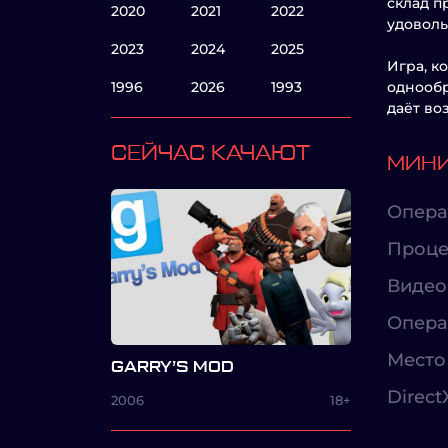
склад п
2020
2021
2022
удоволь
2023
2024
2025
Игра, к
1996
2026
1993
однообр
даёт во
СЕЙЧАС КАЧАЮТ
МИНИ
Опера
Проце
Видео
Опера
Место 
GARRY’S MOD
Direct
2006
18+