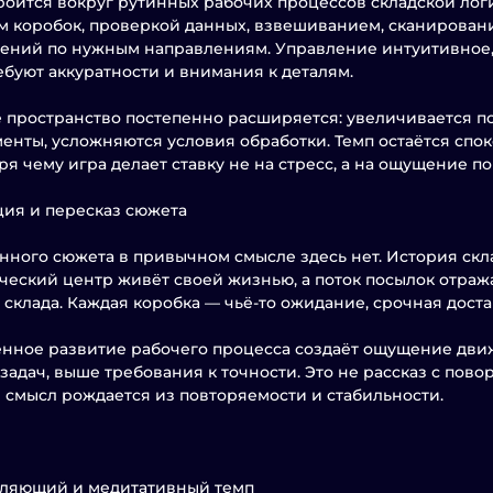
роится вокруг рутинных рабочих процессов складской лог
 коробок, проверкой данных, взвешиванием, сканирова
ений по нужным направлениям. Управление интуитивное, 
ебуют аккуратности и внимания к деталям.
 пространство постепенно расширяется: увеличивается по
енты, усложняются условия обработки. Темп остаётся спок
ря чему игра делает ставку не на стресс, а на ощущение п
ия и пересказ сюжета
ного сюжета в привычном смысле здесь нет. История скла
ческий центр живёт своей жизнью, а поток посылок отраж
 склада. Каждая коробка — чьё-то ожидание, срочная доста
нное развитие рабочего процесса создаёт ощущение движ
задач, выше требования к точности. Это не рассказ с пово
 смысл рождается из повторяемости и стабильности.
бляющий и медитативный темп