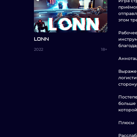
Игра ст
приёмом
отправл
этом тр
Рабочее
инструм
LONN
благода
2022
18+
Аннотац
Выражен
логисти
сторону
Постепе
больше 
которой
Плюсы
Рассла