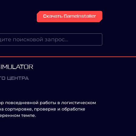
Скачать GameInstaller
SIMULATOR
ГО ЦЕНТРА
тор повседневной работы в логистическом
а сортировке, проверке и обработке
меренном темпе.