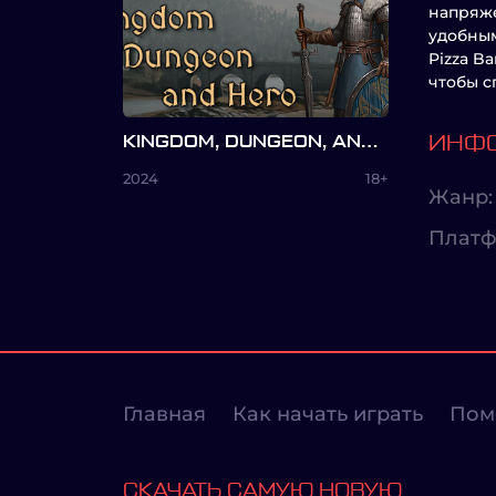
напряже
удобны
Pizza B
чтобы с
KINGDOM, DUNGEON, AND HERO
ИНФО
2024
18+
Жанр:
Платф
Главная
Как начать играть
Пом
СКАЧАТЬ САМУЮ НОВУЮ