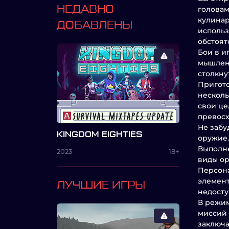
НЕДАВНО
головам
кулинар
ДОБАВЛЕНЫ
использ
обстоят
Бои в и
мышлени
столкну
Пригото
несколь
свои це
превосх
Не забу
KINGDOM EIGHTIES
оружие.
Выполне
2023
18+
виды ор
Персона
элемент
ЛУЧШИЕ ИГРЫ
недосту
В режим
миссий 
заключа