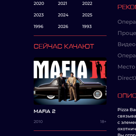
2020
2021
2022
РЕКО
2023
2024
2025
Опера
1996
2026
1993
Проце
Видео
СЕЙЧАС КАЧАЮТ
Опера
Место 
Direct
ОПИ
Pizza B
MAFIA 2
связыва
2010
18+
с элеме
охотнич
Вы отпр