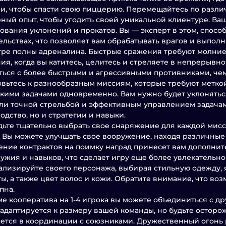
и, чтобы спасти свою пиццерию. Перемещайтесь по различ
ный опыт, чтобы угодить своей уникальной клиентуре. Ва
ования уклонений и прокатов. Вы — эксперт в этом, спос
ельствах, что позволяет вам обрабатывать врагов и выполн
гре полны адреналина. Быстрые сражения требуют молни
я, когда вы катитесь, целитесь и стреляете в непрерывн
ться с более быстрыми и агрессивными противниками, чем
вьтесь к разнообразным миссиям, которые требуют меткой
кими задачами одновременно. Вам нужно будет уклоняться
ли точной стрельбой и эффективным управлением задачам
одство, но и стратегии и навыки.
дьте тщательно выбрать свое снаряжение для каждой мисс
 Вы можете улучшать свое вооружение, находя различны
ние контрактов на поимку наград принесет вам дополни
ужия и навыков, что сделает игру еще более увлекательно
лизируйте своего персонажа, выбирая стильную одежду, 
ы, а также цвет волос и кожи. Обратите внимание, что в
пна.
е кооператива на 1-4 игрока вы можете объединиться с д
адаптируется к размеру вашей команды, но будьте остор
ется в координации с союзниками. Дружественный огонь 