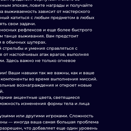
ным эпохам, ловите награды и получайте
ша выживаемость зависит от мастерского
обный катиться с любым предметом в любых
ять свои задачи.
еносных рефлексов и еще более быстрого
ом танце выживания. Вам предстоит
 в обычных шутерах.
 стрельбы и умения справляться с
 от настойчивых атак врагов, выполняя
и. Здесь важно не только огневое
ии! Ваши навыки так же важны, как и ваше
е компоненты во время выполнения миссий.
тельные вознаграждения и откроет новые
й.
яркие акцентные цвета, светящиеся
озможность изменения формы тела и лица
рузьями или другими игроками. Сложность
ожны — иногда ваша самая большая проблема
разрешен, что добавляет еще один уровень