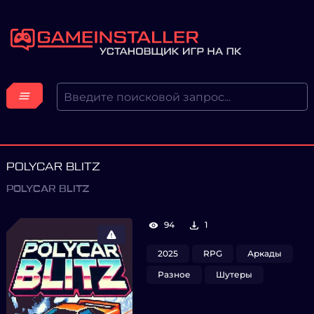
POLYCAR BLITZ
POLYCAR BLITZ
94
1
2025
RPG
Аркады
Разное
Шутеры