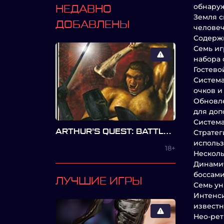
обнаруж
НЕДАВНО
Земля с
ДОБАВЛЕНЫ
человеч
Содерж
Семь иг
набора 
Гостево
Система
очков и
Обновле
для доп
Система
ARTHUR’S QUEST: BATTLE FOR THE KINGDOM
Стратег
использ
18+
Нескольк
Динамич
боссами
ЛУЧШИЕ ИГРЫ
Семь ун
Интенси
известн
Нео-рет