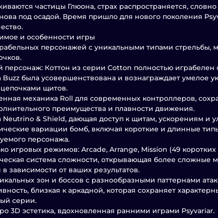
иваются частицы Глюона, страх распространяется, словно 
нова под осадой. Время пришло для нового поколения Psyva
ество.
имое и особенности игры
рабельных персонажей с уникальными типами стрельбы, м
очков.
й персонаж: Коттон из серии Cotton полностью играбелен 
 Buzz была усовершенствована и вознаграждает умелое у
 цепочками щитов.
нная механика Roll для современных контроллеров, сохра
олнительного преимущества и плавности движения.
 Neutrino & Shield, дающая доступ к щитам, ускорениям и
ические вариации бомб, включая короткие и длинные тип
уемого персонажа.
о игровых режимов: Arcade, Arrange, Mission (49 коротких з
еская система сложности, открывающая более сложные м
 в зависимости от ваших результатов.
икальных зон и боссов с разнообразными паттернами атак
вность, близкая к аркадной, которая сохраняет характерны
ый серии.
ро 3D эстетика, вдохновленная ранними играми Psyvariar.