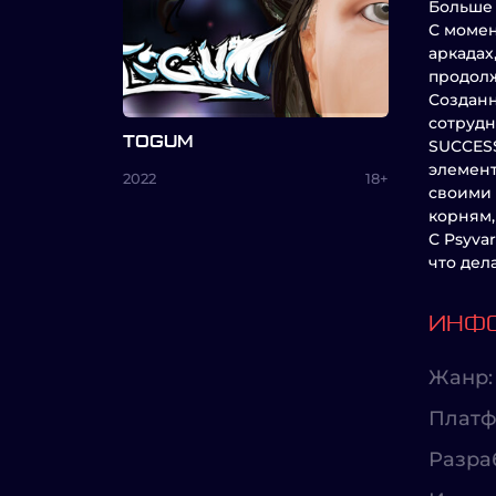
Больше 
С момен
аркадах
продолж
Созданн
сотрудн
TOGUM
SUCCESS
элемент
2022
18+
своими 
корням,
С Psyva
что дел
ИНФО
Жанр:
Платф
Разра