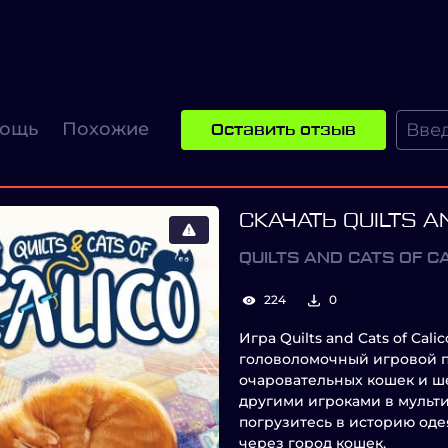
ощь
Похожие
Оставить отзыв
СКАЧАТЬ QUILTS A
QUILTS AND CATS OF C
224
0
Игра Quilts and Cats of Ca
головоломочный игровой пр
очаровательных кошек и ш
другими игроками в мульт
погрузитесь в историю оде
через город кошек.