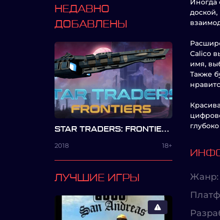
Иногда 
НЕДАВНО
доской,
взаимод
ДОБАВЛЕНЫ
Расшире
Calico 
имя, вы
Также б
нравитс
Красива
цифрово
глубоко
STAR TRADERS: FRONTIERS
2018
18+
ИНФО
Жанр:
ЛУЧШИЕ ИГРЫ
Платф
Разра