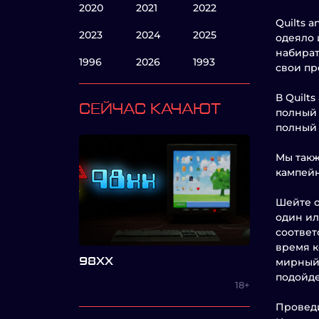
2020
2021
2022
Quilts a
2023
2024
2025
одеяло 
набират
1996
2026
1993
свои пр
В Quilt
СЕЙЧАС КАЧАЮТ
полный 
полный 
Мы такж
кампейн
Шейте о
один ил
соответ
время к
98XX
мирный 
подойде
18+
Проведи