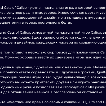
nd Cats of Calico - уютная настольная игра, в которой осно
из лоскутков различных узоров. Умело сочетая цвета и узо
ь очки за завершенный дизайн, но и пришивать пуговицы 
едпочтения в узорах постельного белья.
s and Cats of Calico, основанной на настольной игре Calico,
пушистых кошек. Здесь одеяло сгибается под их лапами, и
узоров и дизайнов, ожидающих мастера по созданию одея
е приготовили несколько сюрпризов для поклонников Cali
е. Помимо хорошо известных сценариев игры, вас ждут но
деяла в одиночку, с друзьями или с незнакомцами. Независ
и предпочитаете соревноваться с другими игроками, Quilts 
ствующий режим игры. У вас будет мультиплеер с возможн
оторого вы можете пригласить друзей или играть ранговы
одиночный режим позволяет вам столкнуться с ИИ разли
т для оттачивания навыков в расслабленной обстановке.
те качественное время со своими кошками. В Quilts and Cat