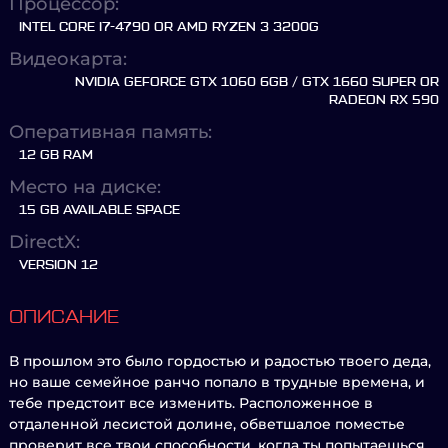
Процессор:
INTEL CORE I7-4790 OR AMD RYZEN 3 3200G
Видеокарта:
NVIDIA GEFORCE GTX 1060 6GB / GTX 1660 SUPER OR
RADEON RX 590
Оперативная память:
12 GB RAM
Место на диске:
15 GB AVAILABLE SPACE
DirectX:
VERSION 12
ОПИСАНИЕ
В прошлом это было гордостью и радостью твоего деда,
но ваше семейное ранчо попало в трудные времена, и
тебе предстоит все изменить. Расположенное в
отдаленной лесистой долине, обветшалое поместье
проверит все твои способности, когда ты попытаешься