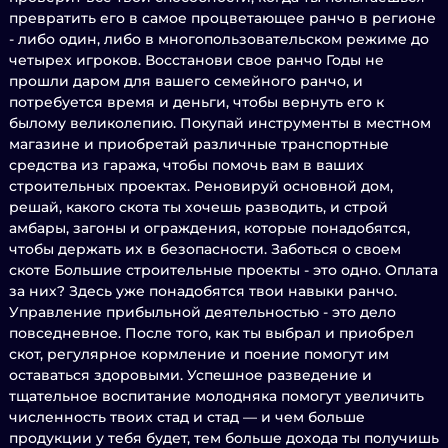
превратить его в самое процветающее ранчо в регионе
- либо один, либо в многопользовательском режиме до
четырех игроков. Восстанови свое ранчо Годы не
прошли даром для вашего семейного ранчо, и
потребуется время и деньги, чтобы вернуть его к
былому великолепию. Покупай инструменты в местном
магазине и приобретай различные транспортные
средства из гаража, чтобы помочь вам в ваших
строительных проектах. Реновируй основной дом,
решай, какого скота ты хочешь разводить, и строй
амбары, загоны и ограждения, которые понадобятся,
чтобы держать их в безопасности. Заботься о своем
скоте Большие строительные проекты - это одно. Оплата
за них? Здесь уже понадобятся твои навыки ранчо.
Управление прибыльной деятельностью - это дело
повседневное. После того, как ты выбрал и приобрел
скот, регулярное кормление и поение помогут им
оставаться здоровыми. Успешное разведение и
тщательное воспитание молодняка помогут увеличить
численность твоих стад и стад — и чем больше
продукции у тебя будет, тем больше дохода ты получишь