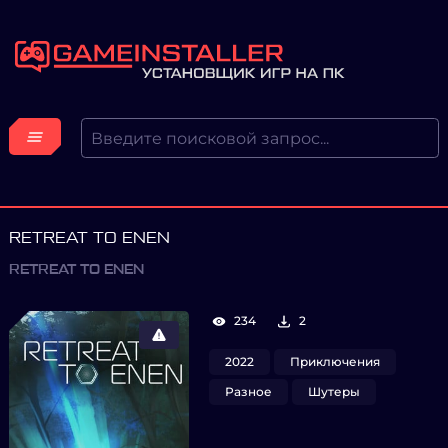
RETREAT TO ENEN
RETREAT TO ENEN
234
2
2022
Приключения
Разное
Шутеры