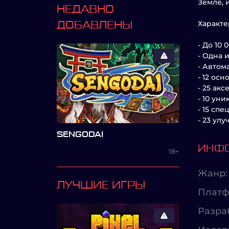
Земле, 
НЕДАВНО
Характе
ДОБАВЛЕНЫ
- До 10
- Одна 
- Автом
- 12 ос
- 25 ак
- 10 ун
- 15 сп
- 23 ул
SENGODAI
ИНФО
18+
Жанр:
ЛУЧШИЕ ИГРЫ
Платф
Разра