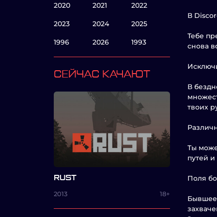
2020
2021
2022
В Disco
2023
2024
2025
Тебе пр
1996
2026
1993
снова в
Исключ
СЕЙЧАС КАЧАЮТ
В бездн
множест
твоих р
Различ
Ты може
путей и
RUST
Поля бо
2013
18+
Бывшее 
захваче