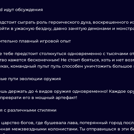
rd идут обсуждения
едстоит сыграть роль героического духа, воскрешенного и
ойти в ужасную бездну, давно занятую демонами и монстр
ительно плавный игровой опыт
е тебе предстоит столкнуться одновременно с тысячами о
во кажется бесконечным! Не стоит бояться, хоть и нет во
уках, командный пульт пуль способен уничтожить большое 
ные пути эволюции оружия
шь держать до 4 видов оружия одновременно! Каждое ор
 преврати его в мощный артефакт!
я с различными стилями
царство богов, где бушевала лава, потерянный город посл
нная межзвездными колонистами. Ты отправишься в эти 