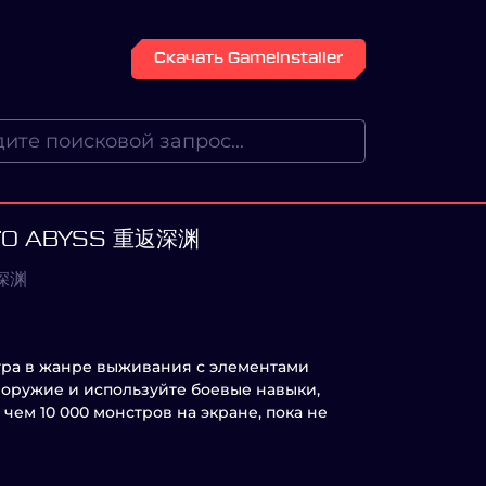
Скачать GameInstaller
 TO ABYSS 重返深渊
返深渊
игра в жанре выживания с элементами
е оружие и используйте боевые навыки,
чем 10 000 монстров на экране, пока не