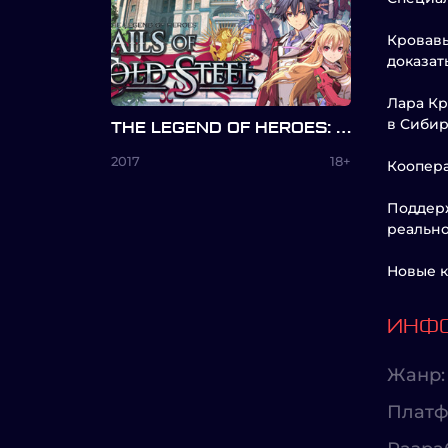
Кровавы
доказат
Лара Кр
в Сибир
THE LEGEND OF HEROES: TRAILS OF COLD STEEL
2017
18+
Коопера
Поддерж
реально
Новые к
ИНФО
Жанр:
Платф