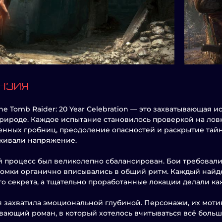
НЗИЯ
 the Tomb Raider: 20 Year Celebration — это захватывающа
рироде. Каждое испытание становилось проверкой на ловк
нных гробниц, преодоление опасностей и раскрытие тай
живали напряжение.
 процесс был великолепно сбалансирован. Бои требовали 
омки органично вписывались в общий ритм. Каждый найде
о секрета, а тщательно проработанные локации делали к
 захватила эмоциональной глубиной. Персонажи, их мот
вающий роман, в который хотелось вчитываться всё больш