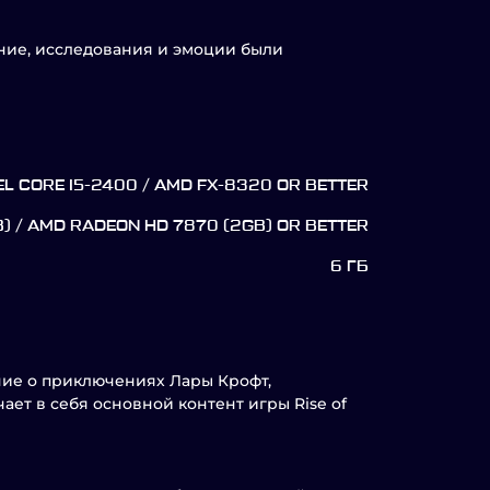
ание, исследования и эмоции были
EL CORE I5-2400 / AMD FX-8320 OR BETTER
B) / AMD RADEON HD 7870 (2GB) OR BETTER
6 ГБ
дание о приключениях Лары Крофт,
ает в себя основной контент игры Rise of