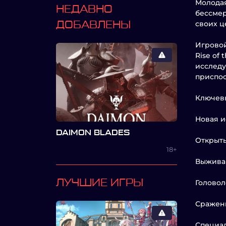
Молодая
НЕДАВНО
бессмер
своих ц
ДОБАВЛЕНЫ
Игровой
Rise of
исследу
приспо
Ключевы
Новая и
DAIMON BLADES
Открыты
18+
Выживан
ЛУЧШИЕ ИГРЫ
Головол
Сражени
Специал