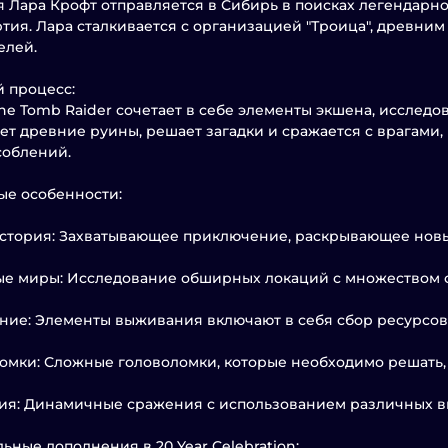
 Лара Крофт отправляется в Сибирь в поисках легендарно
тия. Лара сталкивается с организацией "Троица", древни
елей.
 процесс:
 the Tomb Raider сочетает в себе элементы экшена, исслед
ет древние руины, решает загадки и сражается с врагами
соблений.
е особенности:
стория: Захватывающее приключение, раскрывающее новы
е миры: Исследование обширных локаций с множеством с
ие: Элементы выживания включают в себя сбор ресурсов
омки: Сложные головоломки, которые необходимо решать, 
я: Динамичные сражения с использованием различных в
ьные дополнения в 20 Year Celebration: