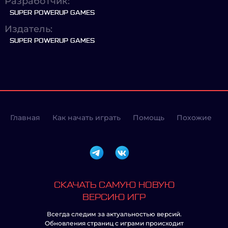
Разработчик:
SUPER POWERUP GAMES
Издатель:
SUPER POWERUP GAMES
Главная
Как начать играть
Помощь
Похожие
СКАЧАТЬ САМУЮ НОВУЮ
ВЕРСИЮ ИГР
Всегда следим за актуальностью версий.
Обновления страниц с играми происходит