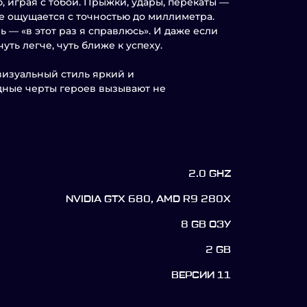
, играя с тобой. Прыжки, удары, перекаты —
е ощущается с точностью до миллиметра.
 — «в этот раз я справлюсь». И даже если
ть легче, чуть ближе к успеху.
 визуальный стиль яркий и
дные черты героев вызывают не
2.0 GHZ
NVIDIA GTX 680, AMD R9 280X
8 GB ОЗУ
2 GB
ВЕРСИИ 11