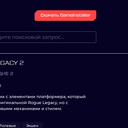
Скачать GameInstaller
EGACY 2
ДИЕ 2
2
лик с элементами платформера, который
игинальной Rogue Legacy, но с
выми механиками и стилем.
Ролевые
Экшен