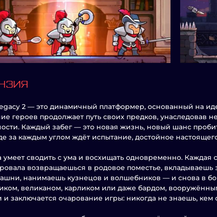
НЗИЯ
egacy 2 — это динамичный платформер, основанный на иде
ие героев продолжает путь своих предков, унаследовав не 
ости. Каждый забег — это новая жизнь, новый шанс проби
где за каждым углом ждёт испытание, достойное настоящег
а умеет сводить с ума и восхищать одновременно. Каждая с
ровала возвращаешься в родовое поместье, вкладываешь 
ашни, нанимаешь кузнецов и волшебников — и снова в бой.
иком, великаном, карликом или даже бардом, вооружённым
 и заключается очарование игры: никогда не знаешь, кем