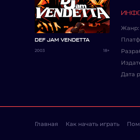
ИНФО
Жанр:
Платф
DEF JAM VENDETTA
2003
18+
Разра
Издат
Дата р
Главная
Как начать играть
Пом