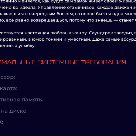
тоянно меняется, как будто сам замок живёт своей жизнью
очено до идеала. Управление отзывчивое, каждое движени
ражаешься с очередным боссом, в голове бьётся одна мысль
о, всё равно возвращаешься, потому что знаешь — станет чу
увствуется настоящая любовь к жанру. Саундтрек заводит,
ированный, а юмор тонкий и уместный. Даже самые абсур
ение, а улыбку.
МАЛЬНЫЕ СИСТЕМНЫЕ ТРЕБОВАНИЯ
ссор:
карта:
тивная память:
на диске:
X: