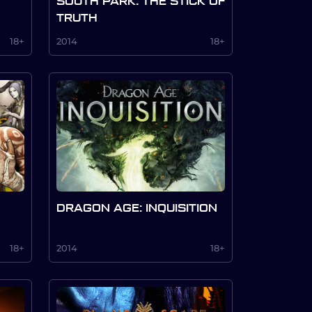
SOUTH PARK: THE STICK OF
TRUTH
18+
2014
18+
DRAGON AGE: INQUISITION
18+
2014
18+