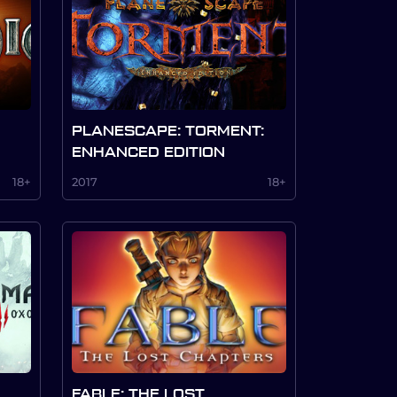
PLANESCAPE: TORMENT:
ENHANCED EDITION
18+
2017
18+
FABLE: THE LOST