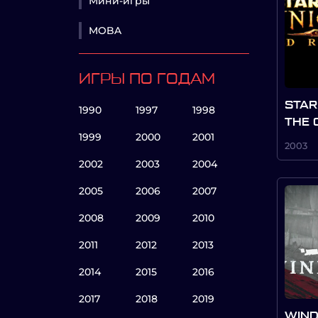
Мини-игры
MOBA
ИГРЫ ПО ГОДАМ
STAR
1990
1997
1998
THE 
1999
2000
2001
2003
2002
2003
2004
2005
2006
2007
2008
2009
2010
2011
2012
2013
2014
2015
2016
2017
2018
2019
WIN