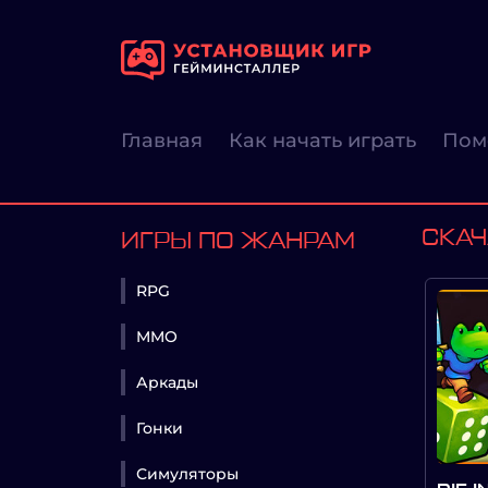
Главная
Как начать играть
Пом
СКАЧ
ИГРЫ ПО ЖАНРАМ
RPG
MMO
Аркады
Гонки
Симуляторы