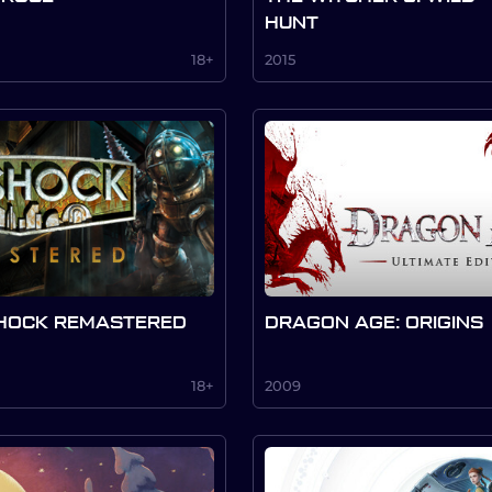
HUNT
18+
2015
HOCK REMASTERED
DRAGON AGE: ORIGINS
18+
2009