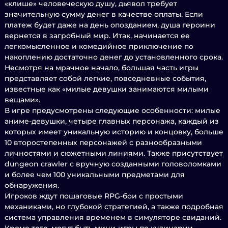
«клише» человеческую душу, дьявол требует
значительную сумму денег в качестве оплаты. Если
платеж будет даже на день опозданием, душа героини
вернется в загробный мир. Итак, начинается ее
легкомысленное и комедийное приключение по
накоплению достаточно денег до установленного срока.
Несмотря на мрачное начало, большая часть игры
представляет собой легкие, повседневные события,
известные как «милые девушки занимаются милыми
вещами».
В игре предусмотрены следующие особенности: милые
аниме-девушки, четыре главных персонажа, каждый из
которых имеет уникальную историю и концовку, больше
10 второстепенных персонажей с разнообразными
личностями и сюжетными линиями. Также присутствует
dungeon crawler с вручную созданными головоломками
и более чем 100 уникальными предметами для
обнаружения.
Игроков ждут пошаговые RPG-бои с простыми
механиками, но глубокой стратегией, а также подробная
система управления временем в симуляторе свиданий.