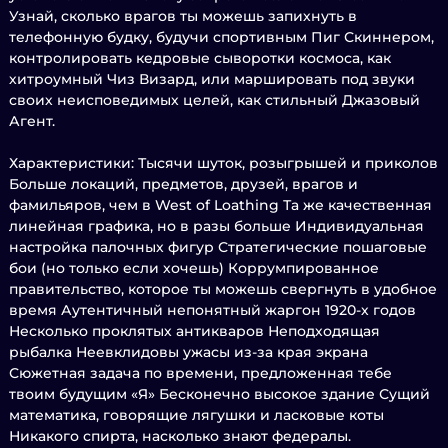
Узнай, сколько врагов ты можешь запихнуть в
телефонную будку, будучи спортивным Пиг Скиннером,
контролировать кедровые сыворотки космоса, как
хитроумный Чиз Визард, или маршировать под звуки
своих неисповедимых целей, как стильный Джазовый
Агент.
Характеристики: Тысячи шуток, розыгрышей и приколов
Больше локаций, предметов, друзей, врагов и
фамильяров, чем в West of Loathing Та же качественная
линейная графика, но в разы больше Индивидуальная
настройка палочных фигур Стратегические пошаговые
бои (но только если хочешь) Коррумпированное
правительство, которое ты можешь свергнуть в удобное
время Аутентичный непонятный жаргон 1920-х годов
Несколько проклятых антикваров Неподходящая
рыбалка Неевклидовы ужасы из-за края экрана
Сюжетная задача по времени, предложенная тебе
твоим будущим «Я» Бесконечно высокое здание Сущий
математика, говорящие лягушки и ласковые коты
Никакого спирта, насколько знают федералы.