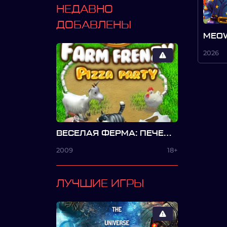
НЕДАВНО
ДОБАВЛЕНЫ
MEO
2026
ВЕСЕЛАЯ ФЕРМА: ПЕЧЕМ ПИЦЦУ
2009
18+
ЛУЧШИЕ ИГРЫ