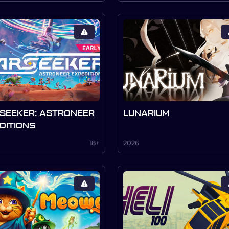
SEEKER: ASTRONEER
LUNARIUM
DITIONS
18+
2026