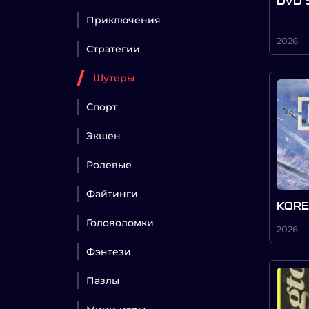
DVD 
Приключения
2026
Стратегии
Шутеры
Спорт
Экшен
Ролевые
Файтинги
KOREA
Головоломки
2026
Фэнтези
Пазлы