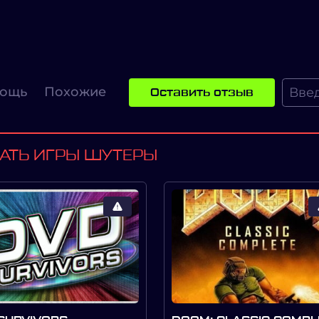
ощь
Похожие
Оставить отзыв
АТЬ ИГРЫ ШУТЕРЫ