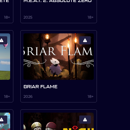
ETE
M.E.A.T. 2: ABSOLUTE ZERO
18+
2025
18+
BRIAR FLAME
18+
2026
18+