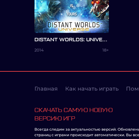
DISTANT WORLDS: UNIVERSE
2014
18+
Главная
Как начать играть
Пом
СКАЧАТЬ САМУЮ НОВУЮ
ВЕРСИЮ ИГР
Всегда следим за актуальностью версий. Обновлен
страниц с играми происходит автоматически. Вы вс