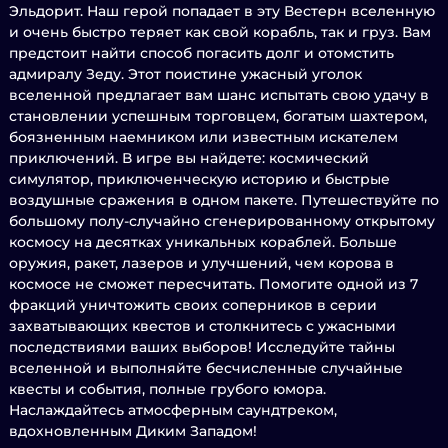
Эльдорит. Наш герой попадает в эту Вестерн вселенную
и очень быстро теряет как свой корабль, так и груз. Вам
предстоит найти способ погасить долг и отомстить
адмиралу Зеду. Этот поистине ужасный уголок
вселенной предлагает вам шанс испытать свою удачу в
становлении успешным торговцем, богатым шахтером,
боязненным наемником или известным искателем
приключений. В игре вы найдете: космический
симулятор, приключенческую историю и быстрые
воздушные сражения в одном пакете. Путешествуйте по
большому полу-случайно сгенерированному открытому
космосу на десятках уникальных кораблей. Больше
оружия, ракет, лазеров и улучшений, чем корова в
космосе не сможет пересчитать. Помогите одной из 7
фракций уничтожить своих соперников в серии
захватывающих квестов и столкнитесь с ужасными
последствиями ваших выборов! Исследуйте тайны
вселенной и выполняйте бесчисленные случайные
квесты и события, полные грубого юмора.
Наслаждайтесь атмосферным саундтреком,
вдохновленным Диким Западом!