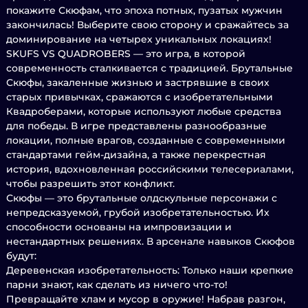
покажите Скюфам, что эпоха потных, пузатых мужчин
закончилась! Выберите свою сторону и сражайтесь за
доминирование на четырех уникальных локациях!
SKUFS VS QUADROBERS — это игра, в которой
современность сталкивается с традицией. Брутальные
Скюфы, закаленные жизнью и застрявшие в своих
старых привычках, сражаются с изобретательными
Квадроберами, которые используют любые средства
для победы. В игре представлены разнообразные
локации, полные врагов, созданные с современными
стандартами гейм-дизайна, а также перекрестная
история, вдохновленная российскими телесериалами,
чтобы разрешить этот конфликт.
Скюфы — это брутальные олдскульные персонажи с
непредсказуемой, грубой изобретательностью. Их
способности основаны на импровизации и
нестандартных решениях. В арсенале навыков Скюфов
будут:
Деревенская изобретательность: Только наши крепкие
парни знают, как сделать из ничего что-то!
Превращайте хлам и мусор в оружие! Набрав разгон,