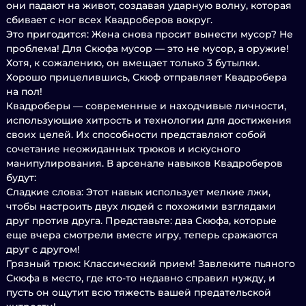
они падают на живот, создавая ударную волну, которая
сбивает с ног всех Квадроберов вокруг.
Это пригодится: Жена снова просит вынести мусор? Не
проблема! Для Скюфа мусор — это не мусор, а оружие!
Хотя, к сожалению, он вмещает только 3 бутылки.
Хорошо прицелившись, Скюф отправляет Квадробера
на пол!
Квадроберы — современные и находчивые личности,
использующие хитрость и технологии для достижения
своих целей. Их способности представляют собой
сочетание неожиданных трюков и искусного
манипулирования. В арсенале навыков Квадроберов
будут:
Сладкие слова: Этот навык использует мелкие лжи,
чтобы настроить двух людей с похожими взглядами
друг против друга. Представьте: два Скюфа, которые
еще вчера смотрели вместе игру, теперь сражаются
друг с другом!
Грязный трюк: Классический прием! Завлеките пьяного
Скюфа в место, где кто-то недавно справил нужду, и
пусть он ощутит всю тяжесть вашей предательской