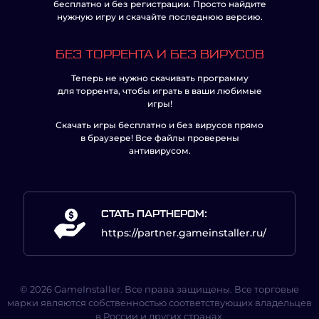
бесплатно и без регистрации. Просто найдите
нужную игру и скачайте последнюю версию.
БЕЗ ТОРРЕНТА И БЕЗ ВИРУСОВ
Теперь не нужно скачивать программу
для торрента, чтобы играть в ваши любимые
игры!
Скачать игры бесплатно и без вирусов прямо
в браузере! Все файлы проверены
антивирусом.
СТАТЬ ПАРТНЕРОМ:
https://partner.gameinstaller.ru/
© 2026 GameInstaller. Все права защищены. Все торговые
марки являются собственностью соответствующих владельцев
в России и других странах.