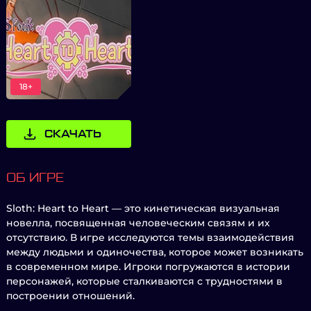
18+
СКАЧАТЬ
ОБ ИГРЕ
Sloth: Heart to Heart — это кинетическая визуальная
новелла, посвященная человеческим связям и их
отсутствию. В игре исследуются темы взаимодействия
между людьми и одиночества, которое может возникать
в современном мире. Игроки погружаются в истории
персонажей, которые сталкиваются с трудностями в
построении отношений.