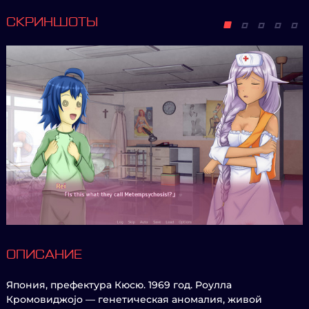
СКРИНШОТЫ
ОПИСАНИЕ
Япония, префектура Кюсю. 1969 год. Роулла
Кромовиджоjo — генетическая аномалия, живой