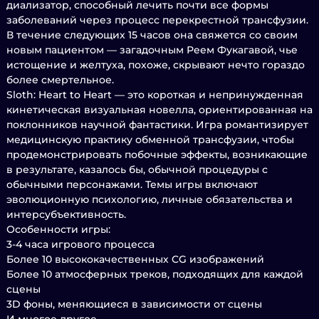
диализатор, способный лечить почти все формы
заболеваний через процесс перекрестной трансфузии.
В течение следующих 15 часов она свяжется со своим
новым пациентом — загадочным Реем Фукагавой, чье
истощение и желтуха, похоже, скрывают нечто гораздо
более смертельное.
Sloth: Heart to Heart — это короткая и непринужденная
кинетическая визуальная новелла, ориентированная на
поклонников научной фантастики. Игра романтизирует
медицинскую практику обменной трансфузии, чтобы
продемонстрировать побочные эффекты, возникающие
в результате, казалось бы, обычной процедуры с
обычными персонажами. Темы игры включают
эволюционную психологию, личные обязательства и
интерсубъективность.
Особенности игры:
3-4 часа игрового процесса
Более 10 высококачественных CG изображений
Более 10 атмосферных треков, подходящих для каждой
сцены
3D фоны, меняющиеся в зависимости от сцены