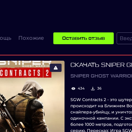
ощь
Похожие
Оставить отзыв
СКАЧАТЬ SNIPER 
SNIPER GHOST WARRIO
434
36
SGW Contracts 2 - это шут
происходит на Ближнем Вос
снайпера-убийцу, и уничт
одиночной кампании. С эк
более 1000 метров, подгот
серию. Пересказ: Игра SGW 