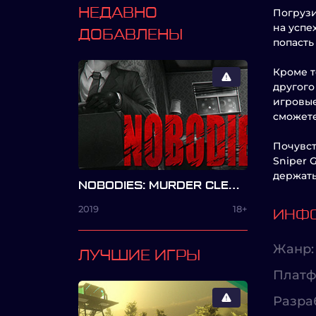
НЕДАВНО
Погрузи
на успе
ДОБАВЛЕНЫ
попасть
Кроме т
другого
игровые
сможете
Почувст
Sniper 
держать
NOBODIES: MURDER CLEANER
2019
18+
ИНФО
Жанр:
ЛУЧШИЕ ИГРЫ
Платф
Разра