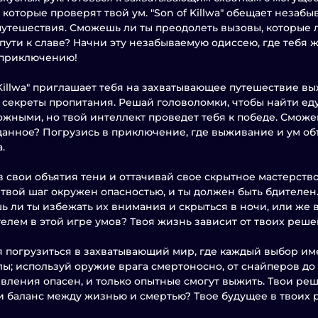
, которые проверят твой ум. "Son of Killwa" обещает неза
путешествия. Сможешь ли ты преодолеть вызовы, которые
 пути к славе? Начни эту незабываемую одиссею, где тебя
 приключению!
 Killwa" приглашает тебя на захватывающее путешествие в
 секреты пропитания. Решай головоломки, чтобы найти еду
ожными, но твой интеллект проведет тебя к победе. Сможеш
анное? Погрузись в приключение, где выживание и ум о
.
 свои объятия тени и оттачивай свое скрытное мастерство в
твой шаг окружен опасностью, и ты должен быть бдителен.
 ли ты избежать их внимания и скрыться в ночи, или же
елем в этой игре умов? Твоя жизнь зависит от твоих реше
я погрузиться в захватывающий мир, где каждый выбор имее
лы; используй оружие врага смертоносно, от снайперов до
вления опасен, и только опытные смогут выжить. Твои ре
и баланс между жизнью и смертью? Твое будущее в твоих р