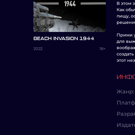
В этом 
Как обы
пищу, о
решение
Прими у
BEACH INVASION 1944
для выж
воображ
2022
18+
создать
этот не
ИНФО
Жанр:
Платф
Разра
Издат