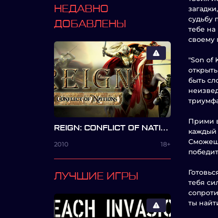
НЕДАВНО
загадки
судьбу 
ДОБАВЛЕНЫ
тебе на
своему
"Son of
открыть
быть сл
неизвед
триумфа
Прими в
REIGN: CONFLICT OF NATIONS
каждый 
Сможешь
2010
18+
победит
Готовьс
ЛУЧШИЕ ИГРЫ
тебя си
сопроти
ты найт