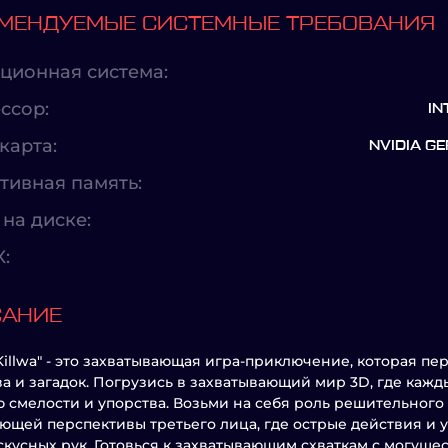
МЕНДУЕМЫЕ СИСТЕМНЫЕ ТРЕБОВАНИЯ
ционная система:
ссор:
IN
карта:
NVIDIA G
тивная память:
на диске:
X:
САНИЕ
 Killwa" - это захватывающая игра-приключение, которая п
а и загадок. Погрузись в захватывающий мир 3D, где каж
 смелости и упорства. Возьми на себя роль решительного
ющей перспективы третьего лица, где острые действия и
скусных рук. Готовься к захватывающим схваткам с могущ