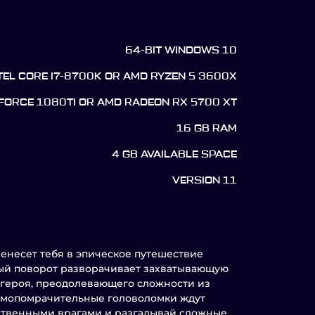
64-BIT WINDOWS 10
TEL CORE I7-8700K OR AMD RYZEN 5 3600X
EFORCE 1080TI OR AMD RADEON RX 5700 XT
16 GB RAM
4 GB AVAILABLE SPACE
VERSION 11
еренесет тебя в эпическое путешествие
дый поворот разворачивает захватывающую
 героя, преодолевающего сложности из
 умопомрачительные головоломки ждут
ественными врагами и разгадывай сложные