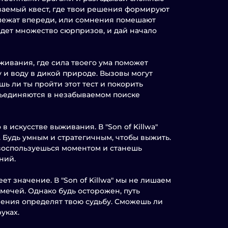
бываемый квест, где твои решения формируют
 лежат впереди, или сомнения помешают
 ждет множество сюрпризов, и дай начало
ыживания, где сила твоего ума поможет
 и воду в дикой природе. Вызовы могут
ь ли ты пройти этот тест и покорить
бъединяются в незабываемом поиске
 искусстве выживания. В "Son of Killwa"
 Будь умным и стратегичным, чтобы выжить.
 воспользуешься моментом и станешь
ний.
т значение. В "Son of Killwa" мы не лишаем
 мечей. Однако будь осторожен, путь
шения определят твою судьбу. Сможешь ли
уках.