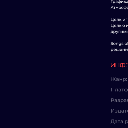
Графика
Атмосфе
Цель иг
Целью и
другими
Songs o
решение
ИНФО
Жанр:
Платф
Разра
Издат
Дата р