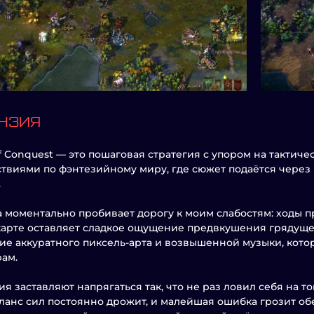
НЗИЯ
f Conquest — это пошаговая стратегия с упором на тактич
твиями по фэнтезийному миру, где сюжет подаётся через
.
а моментально пробивает дорогу к моим слабостям: ходы п
карте оставляет сладкое ощущение предвкушения грядуще
ие аккуратного пиксель-арта и возвышенной музыки, кото
ам.
я заставляют напрягаться так, что не раз ловил себя на 
аланс сил постоянно дрожит, и малейшая ошибка грозит о