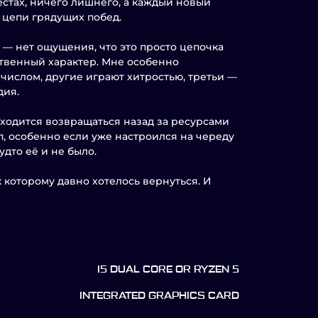
естах, ничего лишнего, а каждый новый
 цепи грядущих побед.
— нет ощущения, что это просто цепочка
ственный характер. Мне особенно
числом, другие играют хитростью, третьи —
дия.
иходится возвращаться назад за ресурсами
п, особенно если уже настроился на череду
удто её и не было.
к которому давно хотелось вернуться. И
I5 DUAL CORE OR RYZEN 5
INTEGRATED GRAPHICS CARD