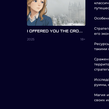
классич
путешес
Особенн
Стратег
I OFFERED YOU THE CROWN
его эко
2025
18+
Ресурсы
такими 
Сражени
террито
стратег
Исследо
руины, 
Магия и
своих и