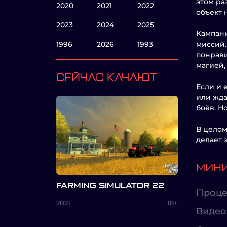
этом ра
2020
2021
2022
объект 
2023
2024
2025
Кампани
1996
2026
1993
миссий.
понрави
магией,
СЕЙЧАС КАЧАЮТ
Если и 
или жда
боёв. Н
В целом
делает 
МИНИ
FARMING SIMULATOR 22
Проце
2021
18+
Видео