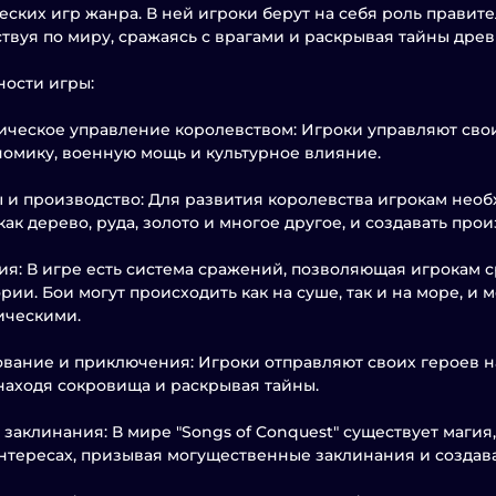
еских игр жанра. В ней игроки берут на себя роль правит
твуя по миру, сражаясь с врагами и раскрывая тайны древ
ости игры:
ическое управление королевством: Игроки управляют сво
номику, военную мощь и культурное влияние.
 и производство: Для развития королевства игрокам нео
как дерево, руда, золото и многое другое, и создавать пр
я: В игре есть система сражений, позволяющая игрокам с
рии. Бои могут происходить как на суше, так и на море, и м
ическими.
вание и приключения: Игроки отправляют своих героев н
находя сокровища и раскрывая тайны.
 заклинания: В мире "Songs of Conquest" существует магия
нтересах, призывая могущественные заклинания и создав