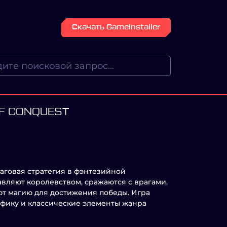
Скачать GameInstaller
F CONQUEST
шаговая стратегия в фэнтезийной
авляют королевством, сражаются с врагами,
ют магию для достижения победы. Игра
афику и классические элементы жанра