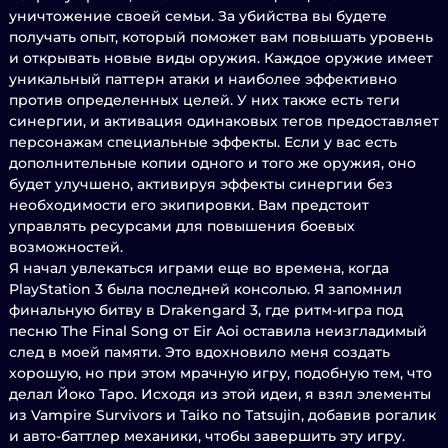
уничтожение своей семьи. За убийства вы будете
получать опыт, который поможет вам повышать уровень
и открывать новые виды оружия. Каждое оружие имеет
уникальный паттерн атаки и наиболее эффективно
против определенных целей. У них также есть теги
синергии, и активация одинаковых тегов предоставляет
персонажам специальные эффекты. Если у вас есть
дополнительные копии одного и того же оружия, оно
будет улучшено, активируя эффекты синергии без
необходимости его экипировки. Вам предстоит
управлять ресурсами для повышения боевых
возможностей.
Я начал увлекаться играми еще во времена, когда
PlayStation 3 была последней консолью. Я запомнил
финальную битву в Drakengard 3, где ритм-игра под
песню The Final Song от Eir Aoi оставила неизгладимый
след в моей памяти. Это вдохновило меня создать
хорошую, но при этом мрачную игру, подобную тем, что
делал Йоко Таро. Исходя из этой идеи, я взял элементы
из Vampire Survivors и Taiko no Tatsujin, добавив рогалик
и авто-баттлер механики, чтобы завершить эту игру.