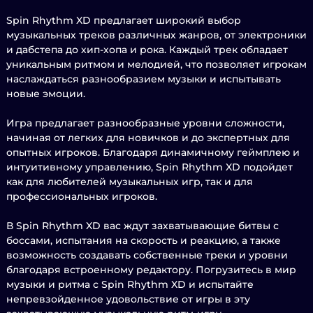
Spin Rhythm XD предлагает широкий выбор
музыкальных треков различных жанров, от электроники
и дабстепа до хип-хопа и рока. Каждый трек обладает
уникальным ритмом и мелодией, что позволяет игрокам
наслаждаться разнообразием музыки и испытывать
новые эмоции.
Игра предлагает разнообразные уровни сложности,
начиная от легких для новичков и до экспертных для
опытных игроков. Благодаря динамичному геймплею и
интуитивному управлению, Spin Rhythm XD подойдет
как для любителей музыкальных игр, так и для
профессиональных игроков.
В Spin Rhythm XD вас ждут захватывающие битвы с
боссами, испытания на скорость и реакцию, а также
возможность создавать собственные треки и уровни
благодаря встроенному редактору. Погрузитесь в мир
музыки и ритма с Spin Rhythm XD и испытайте
непревзойденное удовольствие от игры в эту