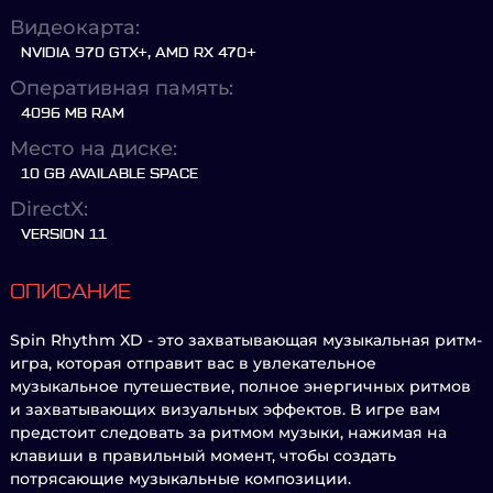
Видеокарта:
NVIDIA 970 GTX+, AMD RX 470+
Оперативная память:
4096 MB RAM
Место на диске:
10 GB AVAILABLE SPACE
DirectX:
VERSION 11
ОПИСАНИЕ
Spin Rhythm XD - это захватывающая музыкальная ритм-
игра, которая отправит вас в увлекательное
музыкальное путешествие, полное энергичных ритмов
и захватывающих визуальных эффектов. В игре вам
предстоит следовать за ритмом музыки, нажимая на
клавиши в правильный момент, чтобы создать
потрясающие музыкальные композиции.