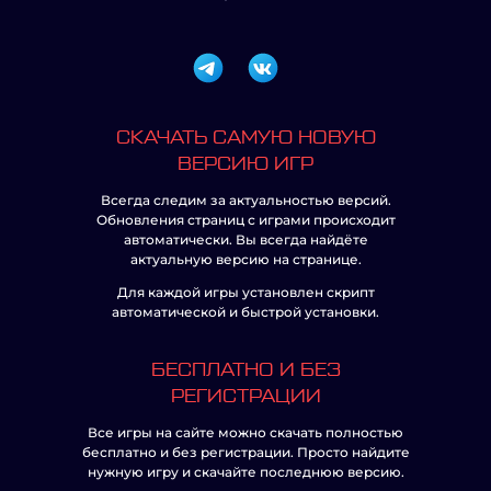
СКАЧАТЬ САМУЮ НОВУЮ
ВЕРСИЮ ИГР
Всегда следим за актуальностью версий.
Обновления страниц с играми происходит
автоматически. Вы всегда найдёте
актуальную версию на странице.
Для каждой игры установлен скрипт
автоматической и быстрой установки.
БЕСПЛАТНО И БЕЗ
РЕГИСТРАЦИИ
Все игры на сайте можно скачать полностью
бесплатно и без регистрации. Просто найдите
нужную игру и скачайте последнюю версию.