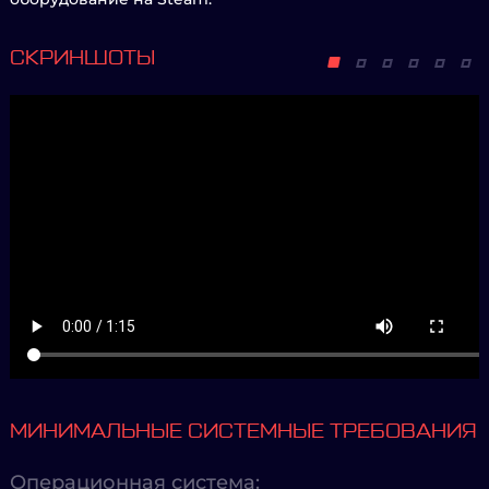
СКРИНШОТЫ
МИНИМАЛЬНЫЕ СИСТЕМНЫЕ ТРЕБОВАНИЯ
Операционная система: