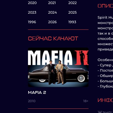
2020
2021
2022
ОПИ
2023
2024
2025
Spirit 
1996
2026
1993
монстро
монстро
так и в
СЕЙЧАС КАЧАЮТ
способн
множест
приведе
Особенн
- Супер
- Посто
- Обшир
- Больш
- Глубо
MAFIA 2
ИНФО
2010
18+
Жанр: