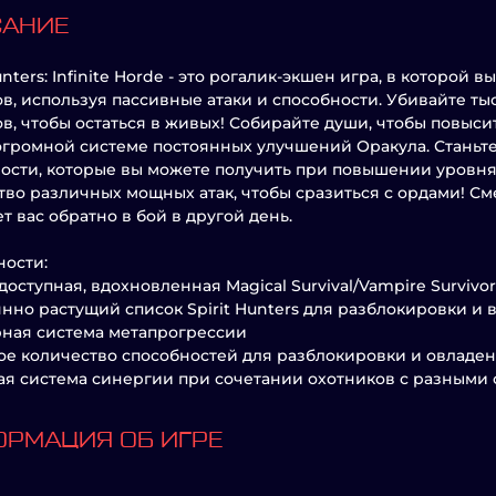
САНИЕ
Hunters: Infinite Horde - это рогалик-экшен игра, в которо
в, используя пассивные атаки и способности. Убивайте ты
в, чтобы остаться в живых! Собирайте души, чтобы повысит
 огромной системе постоянных улучшений Оракула. Станьте 
ости, которые вы можете получить при повышении уровня,
во различных мощных атак, чтобы сразиться с ордами! Сме
т вас обратно в бой в другой день.
ости:
 доступная, вдохновленная Magical Survival/Vampire Survivo
янно растущий список Spirit Hunters для разблокировки и 
ная система метапрогрессии
ое количество способностей для разблокировки и овладе
кая система синергии при сочетании охотников с разными
РМАЦИЯ ОБ ИГРЕ