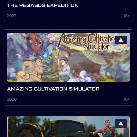
THE PEGASUS EXPEDITION
2023
18+
AMAZING CULTIVATION SIMULATOR
2020
18+