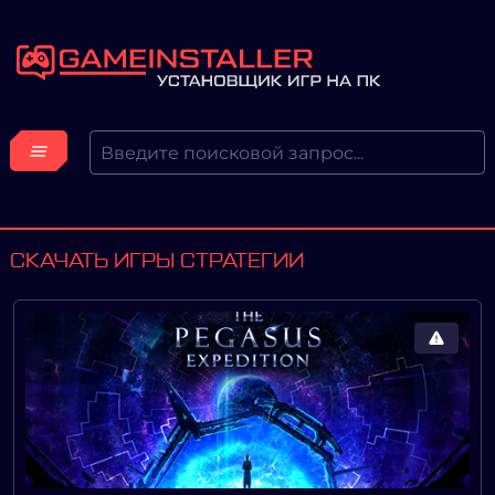
СКАЧАТЬ ИГРЫ СТРАТЕГИИ