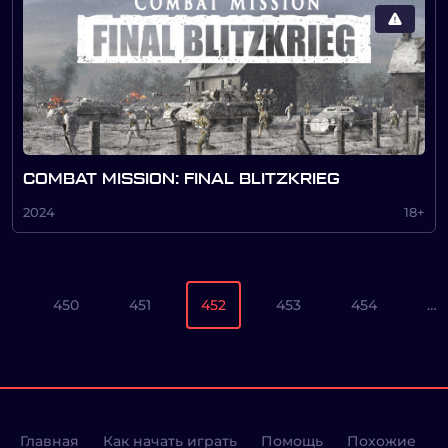
COMBAT MISSION: FINAL BLITZKRIEG
2024
18+
…
450
451
452
453
454
…
Главная
Как начать играть
Помощь
Похожие