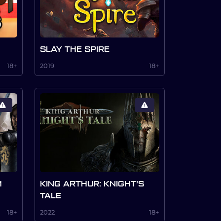
SLAY THE SPIRE
18+
2019
18+
M
KING ARTHUR: KNIGHT’S
TALE
18+
2022
18+