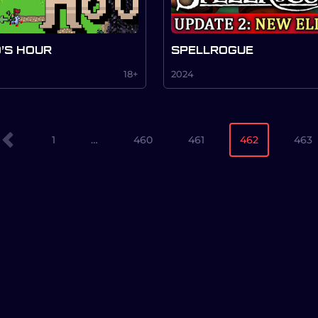
’S HOUR
SPELLROGUE
18+
2024
1
…
460
461
462
463