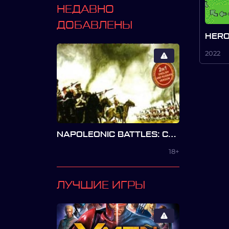
НЕДАВНО
ДОБАВЛЕНЫ
HERO
2022
NAPOLEONIC BATTLES: CAMPAIGN WATERLOO
18+
ЛУЧШИЕ ИГРЫ