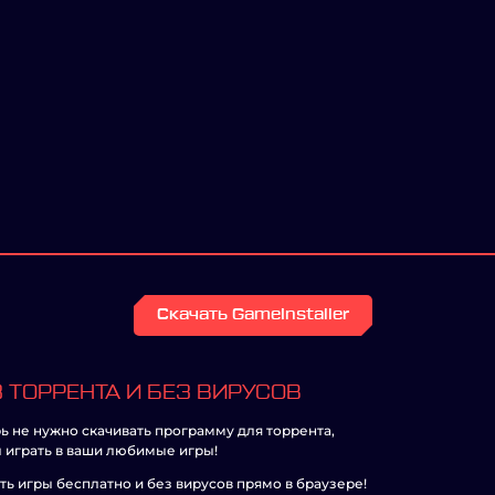
Скачать GameInstaller
 ТОРРЕНТА И БЕЗ ВИРУСОВ
ь не нужно скачивать программу для торрента,
 играть в ваши любимые игры!
ть игры бесплатно и без вирусов прямо в браузере!