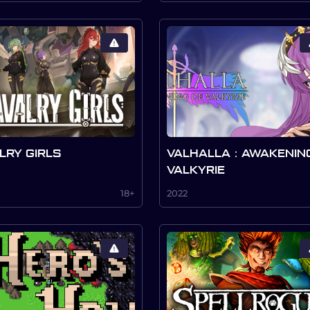
LRY GIRLS
VALHALLA：AWAKENIN
VALKYRIE
18+
2022