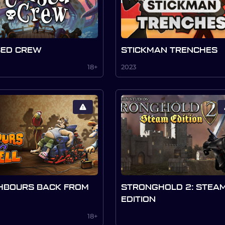
SED CREW
STICKMAN TRENCHES
18+
2023
HBOURS BACK FROM
STRONGHOLD 2: STEA
EDITION
18+