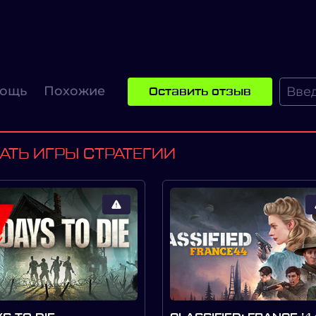
ощь
Похожие
Оставить отзыв
АТЬ ИГРЫ СТРАТЕГИИ