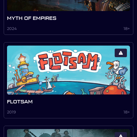
MYTH OF EMPIRES
2024
18+
FLOTSAM
2019
18+