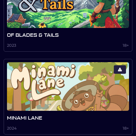
OF BLADES & TAILS
2023
18+
MINAMI LANE
2024
18+