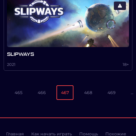
SLIPWAYS
2021
18+
465
466
467
468
469
…
Главная
Как начать играть
Помощь
Похожие