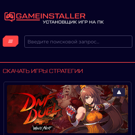
СКАЧАТЬ ИГРЫ СТРАТЕГИИ