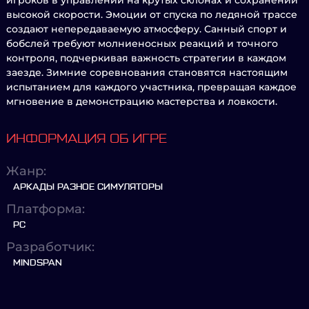
игроков в управлении на крутых склонах и сохранении
высокой скорости. Эмоции от спуска по ледяной трассе
создают непередаваемую атмосферу. Санный спорт и
бобслей требуют молниеносных реакций и точного
контроля, подчеркивая важность стратегии в каждом
заезде. Зимние соревнования становятся настоящим
испытанием для каждого участника, превращая каждое
мгновение в демонстрацию мастерства и ловкости.
ИНФОРМАЦИЯ ОБ ИГРЕ
Жанр:
АРКАДЫ РАЗНОЕ СИМУЛЯТОРЫ
Платформа:
PC
Разработчик:
MINDSPAN