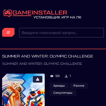
SUMMER AND WINTER: OLYMPIC CHALLENGE
SUMMER AND WINTER: OLYMPIC CHALLENGE
123
1
Аркады
Разное
Симуляторы