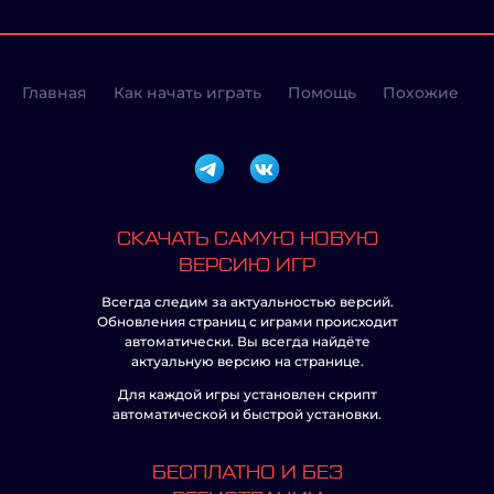
Главная
Как начать играть
Помощь
Похожие
СКАЧАТЬ САМУЮ НОВУЮ
ВЕРСИЮ ИГР
Всегда следим за актуальностью версий.
Обновления страниц с играми происходит
автоматически. Вы всегда найдёте
актуальную версию на странице.
Для каждой игры установлен скрипт
автоматической и быстрой установки.
БЕСПЛАТНО И БЕЗ