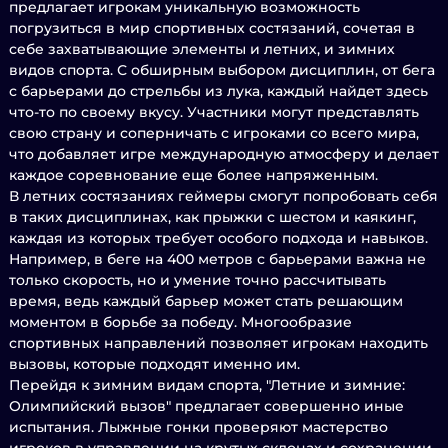
предлагает игрокам уникальную возможность
погрузиться в мир спортивных состязаний, сочетая в
себе захватывающие элементы и летних, и зимних
видов спорта. С обширным выбором дисциплин, от бега
с барьерами до стрельбы из лука, каждый найдет здесь
что-то по своему вкусу. Участники могут представлять
свою страну и соперничать с игроками со всего мира,
что добавляет игре международную атмосферу и делает
каждое соревнование еще более напряженным.
В летних состязаниях геймеры смогут попробовать себя
в таких дисциплинах, как прыжки с шестом и каякинг,
каждая из которых требует особого подхода и навыков.
Например, в беге на 400 метров с барьерами важна не
только скорость, но и умение точно рассчитывать
время, ведь каждый барьер может стать решающим
моментом в борьбе за победу. Многообразие
спортивных направлений позволяет игрокам находить
вызовы, которые подходят именно им.
Перейдя к зимним видам спорта, "Летние и зимние:
Олимпийский вызов" предлагает совершенно иные
испытания. Лыжные гонки проверяют мастерство