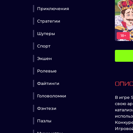
Приключения
Стратегии
Шутеры
18+
Спорт
Экшен
Ролевые
Файтинги
ОПИ
Головоломки
В игре 
свою ар
Фэнтези
катализ
использ
Пазлы
Конкуре
Игровой