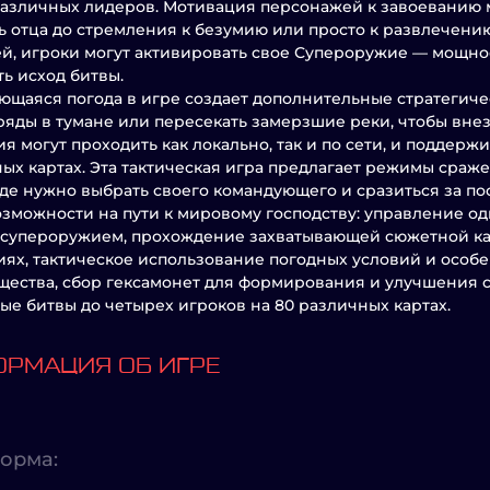
азличных лидеров. Мотивация персонажей к завоеванию 
ь отца до стремления к безумию или просто к развлечени
ей, игроки могут активировать свое Супероружие — мощно
ь исход битвы.
щаяся погода в игре создает дополнительные стратегиче
ряды в тумане или пересекать замерзшие реки, чтобы вне
я могут проходить как локально, так и по сети, и поддерж
ых картах. Эта тактическая игра предлагает режимы сраж
где нужно выбрать своего командующего и сразиться за по
зможности на пути к мировому господству: управление о
супероружием, прохождение захватывающей сюжетной ка
ях, тактическое использование погодных условий и особ
ества, сбор гексамонет для формирования и улучшения 
ые битвы до четырех игроков на 80 различных картах.
РМАЦИЯ ОБ ИГРЕ
орма: