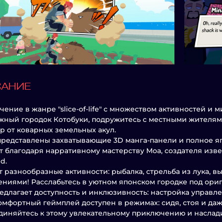
САНИЕ
ение в жанре "slice-of-life" с множеством активностей и 
ный городок Котобуки, подружитесь с местными жителям
р от коварных земельных акул.
представлены захватывающие 3D манга-панели и полное я
 благодаря нарративному мастерству Моа, создателя изве
d.
т разнообразные активности: рыбалка, стрельба из лука, в
ниями! Расслабьтесь в уютном японском городке под ори
едлагает доступность и инклюзивность: настройка управл
омфортный геймплей доступен в режимах: сидя, стоя и даж
иняйтесь к этому увлекательному приключению и наслад