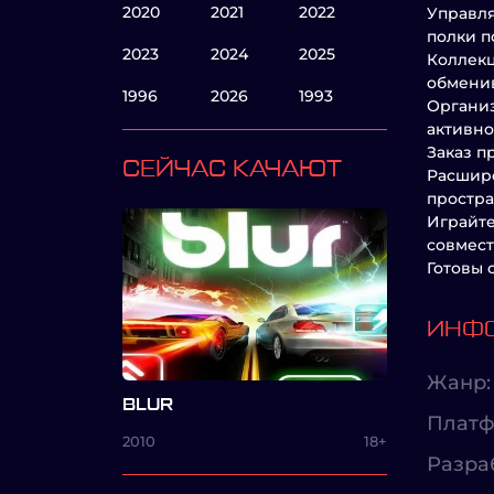
2020
2021
2022
Управля
полки п
2023
2024
2025
Коллекц
обменив
1996
2026
1993
Организ
активно
Заказ п
СЕЙЧАС КАЧАЮТ
Расшире
простра
Играйте
совмест
Готовы 
ИНФО
Жанр:
BLUR
Платф
2010
18+
Разра