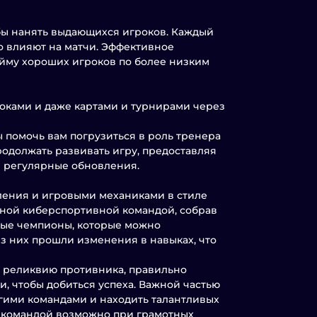
обы нанять выдающихся игроков. Каждый
о влияют на матчи. Эффективное
йму хороших игроков по более низким
оками и даже картами и турнирами через
ы помочь вам погрузиться в роль тренера
одолжать развивать игру, предоставляя
з регулярные обновления.
ления и игровыми механиками в стиле
ьной киберспортивной командой, собрав
вые чемпионы, которые можно
з них прошли изменения в навыках, что
ь реликвию противника, правильно
, чтобы добиться успеха. Важной частью
угими командами и находить талантливых
 командой возможно при грамотных