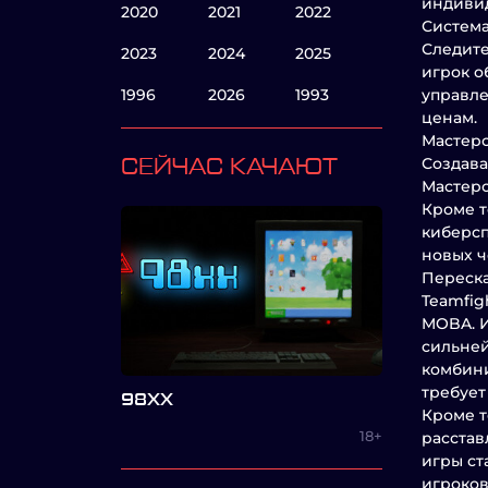
индивид
2020
2021
2022
Систем
Следите
2023
2024
2025
игрок о
1996
2026
1993
управле
ценам.
Мастер
Создава
СЕЙЧАС КАЧАЮТ
Мастерс
Кроме т
киберсп
новых ч
Переска
Teamfig
MOBA. И
сильней
комбини
требует
98XX
Кроме т
18+
расстав
игры ст
игроков