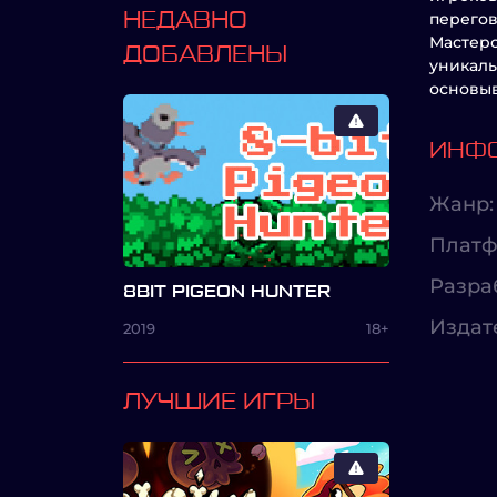
НЕДАВНО
перегов
Мастерс
ДОБАВЛЕНЫ
уникаль
основыв
ИНФО
Жанр:
Платф
Разра
8BIT PIGEON HUNTER
Издат
2019
18+
ЛУЧШИЕ ИГРЫ