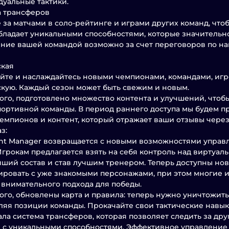
уальные тактики.
а трансферов
 за матчами в соло-рейтинге и играми других команд, чт
бладает уникальными способностями, которые значительн
ние вашей командой возможно за счет переговоров по на
ская
йте и наслаждайтесь новыми чемпионами, командами, игр
кую. Каждый сезон может быть свежим и новым.
ого, подготовлено множество контента и улучшений, чтоб
ортивной команды. В период раннего доступа мы будем пр
емпионов и контент, который отражает ваши отзывы чере
з:
ht Manager возвращается с новыми возможностями управ
грокам предлагается взять на себя контроль над виртуал
ший состав и став лучшим тренером. Теперь доступны но
ровать с уже знакомыми персонажами, при этом многие и
 внимательного подхода для победы.
ого, обновлены карта и правила: теперь нужно уничтожит
ляя позиции команды. Прокачайте свои тактические навыки
ала система трансферов, которая позволяет следить за др
 с уникальными способностями. Эффективное управление