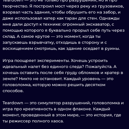
Teardown — это не только про разрушения, но и про
творчество. Я построил мост через реку из грузовиков,
взорвал часть здания, чтобы обрушить его на забор, и
даже использовал катер как таран для стен. Однажды
мне дали доступ к технике: огромный экскаватор, с
помощью которого я буквально прорыл себе путь через
склад. А самое крутое — это момент, когда ты
запускаешь взрывчатку, отходишь в сторону и с
восхищением смотришь, как здание оседает в руины.
Игра поощряет эксперименты. Хочешь устроить
идеальный налет без единого следа? Пожалуйста. А
хочешь оставить после себя груду обломков и кратер в
земле? Никто не остановит. Каждый уровень — это
головоломка, которую можно решить десятком
способов.
Teardown — это симулятор разрушений, головоломка и
игра про креативность в одном флаконе. Каждый
момент, проведенный в этом мире, — это история, где
ты режиссер полного хаоса.