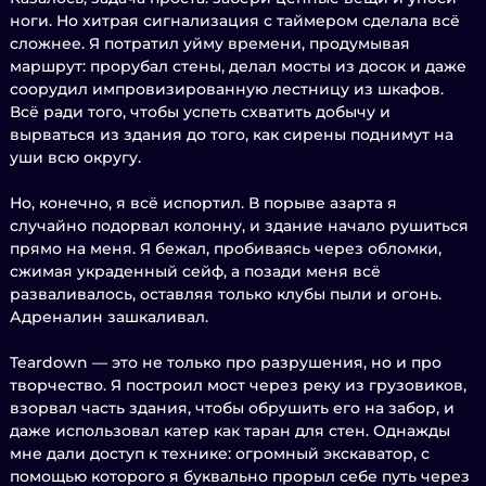
ноги. Но хитрая сигнализация с таймером сделала всё
сложнее. Я потратил уйму времени, продумывая
маршрут: прорубал стены, делал мосты из досок и даже
соорудил импровизированную лестницу из шкафов.
Всё ради того, чтобы успеть схватить добычу и
вырваться из здания до того, как сирены поднимут на
уши всю округу.
Но, конечно, я всё испортил. В порыве азарта я
случайно подорвал колонну, и здание начало рушиться
прямо на меня. Я бежал, пробиваясь через обломки,
сжимая украденный сейф, а позади меня всё
разваливалось, оставляя только клубы пыли и огонь.
Адреналин зашкаливал.
Teardown — это не только про разрушения, но и про
творчество. Я построил мост через реку из грузовиков,
взорвал часть здания, чтобы обрушить его на забор, и
даже использовал катер как таран для стен. Однажды
мне дали доступ к технике: огромный экскаватор, с
помощью которого я буквально прорыл себе путь через