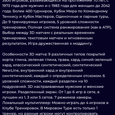
3500 игроков, развивающихся на протяжении 70 лет, с
1973 года для мужчин и с 1983 года для женщин до 2042
года. Более 400 турниров, Кубок Мира по Командному
Теннису и Кубок Мастеров, Одиночные и парные туры,
До 9 тренируемых игроков, 5 уровней сложности
тренировки, Полная система ранжирования (как в ATP),
Выбор между 3D матчем с реальным временем
тренировки, текстовым матчем и мгновенным
результатом, Игра дружественная к моддингу.
Особенности 3D матча: 9 различных типов покрытий
корта: глина, зеленая глина, трава, хард, синий-зеленый
хард, классический синтетический, синтетический
NewLine, внутренний хард и внутренний
синтетический; каждый с определенным отскоком. 6
уровней сложности, каждый разделен на 10
подуровней. 3D настраиваемые мужские и женские
игроки. Разделенный экран. От 1 до 6 игр в сете, в
лучшем из 1, 3 или 5 сетов. 7 режимов камеры.
Локальный мультиплеер: Можно играть до 4 игроков в
Клубе Тренировок. В Мировом Туре есть только 1
тренер, но разные игроки могут контролировать