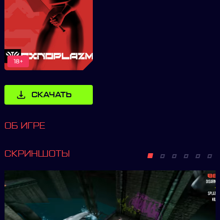
18+
СКАЧАТЬ
ОБ ИГРЕ
СКРИНШОТЫ