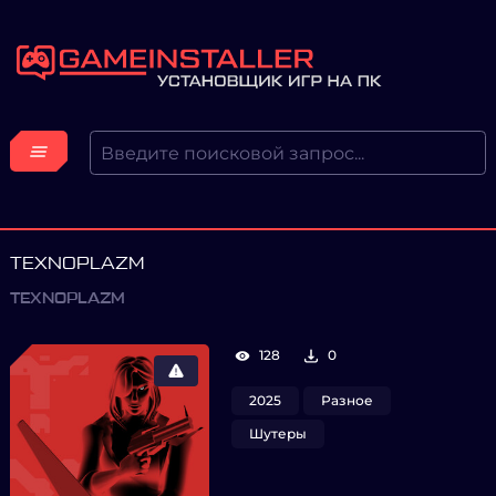
TEXNOPLAZM
TEXNOPLAZM
128
0
2025
Разное
Шутеры