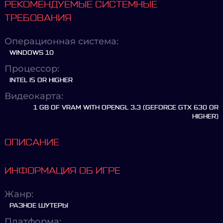
РЕКОМЕНДУЕМЫЕ СИСТЕМНЫЕ
ТРЕБОВАНИЯ
Операционная система:
WINDOWS 10
Процессор:
INTEL I5 OR HIGHER
Видеокарта:
1 GB OF VRAM WITH OPENGL 3.3 (GEFORCE GTX 630 OR
HIGHER)
ОПИСАНИЕ
ИНФОРМАЦИЯ ОБ ИГРЕ
Жанр:
РАЗНОЕ ШУТЕРЫ
Платформа: