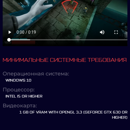
МИНИМАЛЬНЫЕ СИСТЕМНЫЕ ТРЕБОВАНИЯ
Операционная система:
WINDOWS 10
Процессор:
INTEL I5 OR HIGHER
Видеокарта:
1 GB OF VRAM WITH OPENGL 3.3 (GEFORCE GTX 630 OR
HIGHER)