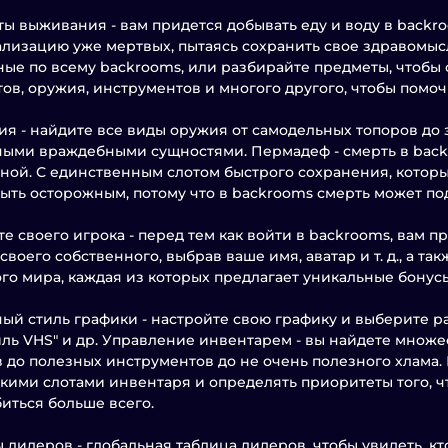
ы выживания - вам придется добывать еду и воду в backro
лизацию уже мертвых, пытаясь сохранить свое здравомысл
ые по всему backrooms, или разбирайте предметы, чтобы 
ов, оружия, инструментов и многого другого, чтобы помоч
я - найдите все виды оружия от самодельных топоров до
ыми враждебными сущностями. Пермадеф - смерть в backr
ной. С единственным слотом быстрого сохранения, которы
ыть осторожным, потому что в backrooms смерть может по
е своего игрока - перед тем как войти в backrooms, вам п
 своего собственного, выбрав ваше имя, аватар и т. д., а т
го мира, каждая из которых предлагает уникальные бонусы
ый стиль графики - настройте свою графику и выберите раз
иль VHS" и др. Управление инвентарем - вы найдете множес
 до полезных инструментов до не очень полезного хлама.
кими слотами инвентаря и определять приоритеты того, ч
иться больше всего.
 лидеров - глобальная таблица лидеров, чтобы увидеть, к