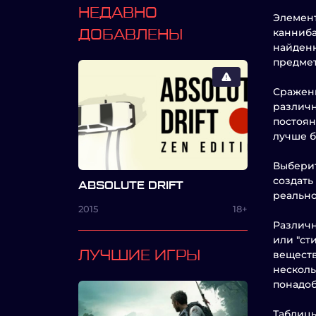
НЕДАВНО
Элемент
канниба
ДОБАВЛЕНЫ
найденн
предмет
Сражени
различн
постоян
лучше б
Выберит
создать
ABSOLUTE DRIFT
реально
2015
18+
Различн
или "ст
ЛУЧШИЕ ИГРЫ
веществ
несколь
понадоб
Таблицы