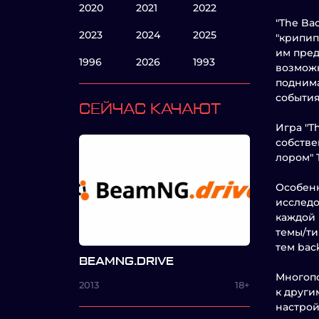
2020
2021
2022
"The Ba
2023
2024
2025
"крипип
им пред
1996
2026
1993
возможн
поднима
события
СЕЙЧАС КАЧАЮТ
Игра "T
собстве
лором" 
Особенн
исследо
каждой 
темы/ти
тем bac
BEAMNG.DRIVE
Многопо
2013
18+
к други
настрой