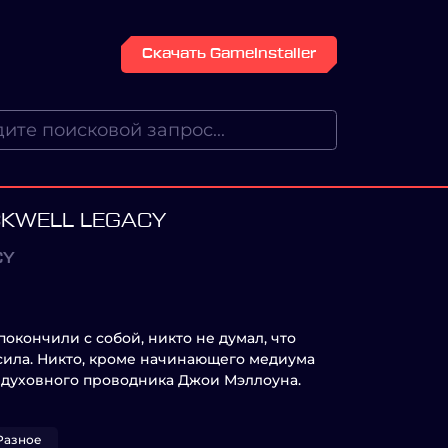
Скачать GameInstaller
CKWELL LEGACY
CY
окончили с собой, никто не думал, что
сила. Никто, кроме начинающего медиума
о духовного проводника Джои Мэллоуна.
Разное