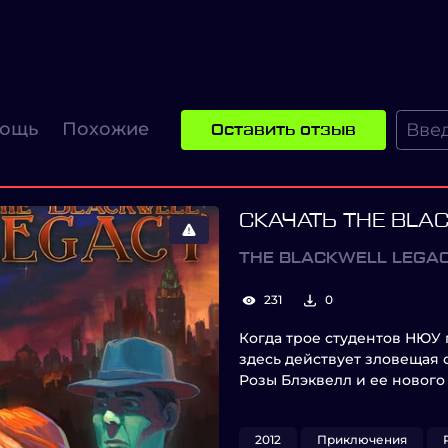
ощь
Похожие
Оставить отзыв
СКАЧАТЬ THE BLA
THE BLACKWELL LEGA
231
0
Когда трое студентов НЮУ п
здесь действует зловещая 
Розы Блэквелл и ее новог
2012
Приключения