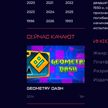
2020
2021
2022
двадцат
1930-х,
2023
2024
2025
признан
погибаю
1996
2026
1993
начинаю
испытан
СЕЙЧАС КАЧАЮТ
ИНФО
Жанр:
Платф
Разра
Издат
GEOMETRY DASH
2014
18+