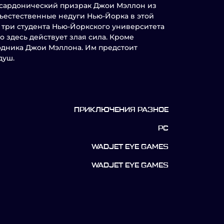
ся сардонический призрак Джои Мэллон из
рхъестественные недуги Нью-Йорка в этой
а три студента Нью-Йоркского университета
о здесь действует злая сила. Кроме
одника Джои Мэллона. Им предстоит
душ.
ПРИКЛЮЧЕНИЯ РАЗНОЕ
PC
WADJET EYE GAMES
WADJET EYE GAMES