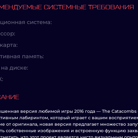
МЕНДУЕМЫЕ СИСТЕМНЫЕ ТРЕБОВАНИЯ
ционная система:
ссор:
карта:
тивная память:
на диске:
X:
САНИЕ
чшенная версия любимой игры 2016 года — The Catacombs of 
тивным лабиринтом, который играет с вашим восприятием
ие от оригинала, новая версия предлагает множество зап
ть собственные изображения и встроенную функцию захва
тметить, что этот проект является чисто визуальным опыт