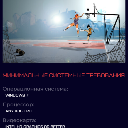
МИНИМАЛЬНЫЕ СИСТЕМНЫЕ ТРЕБОВАНИЯ
Операционная система:
WINDOWS 7
Процессор:
ANY X86 CPU
Видеокарта:
INTEL HD GRAPHICS OR BETTER