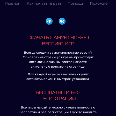
Главная
Как начать играть
Помощь
Похожие
СКАЧАТЬ САМУЮ НОВУЮ
ВЕРСИЮ ИГР
Всегда следим за актуальностью версий.
Обновления страниц с играми происходит
автоматически. Вы всегда найдёте
актуальную версию на странице.
Для каждой игры установлен скрипт
автоматической и быстрой установки.
БЕСПЛАТНО И БЕЗ
РЕГИСТРАЦИИ
Все игры на сайте можно скачать полностью
бесплатно и без регистрации. Просто найдите