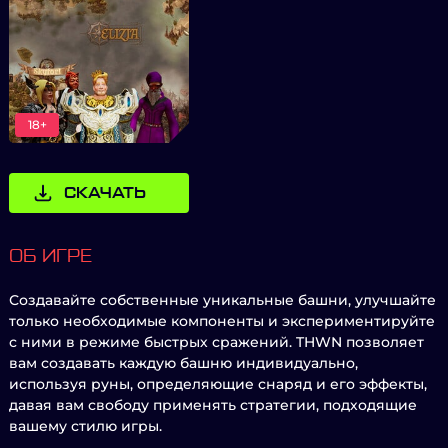
18+
СКАЧАТЬ
ОБ ИГРЕ
Создавайте собственные уникальные башни, улучшайте
только необходимые компоненты и экспериментируйте
с ними в режиме быстрых сражений. THWN позволяет
вам создавать каждую башню индивидуально,
используя руны, определяющие снаряд и его эффекты,
давая вам свободу применять стратегии, подходящие
вашему стилю игры.