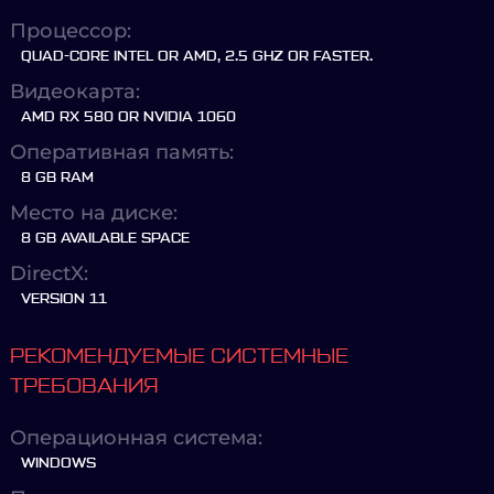
Процессор:
QUAD-CORE INTEL OR AMD, 2.5 GHZ OR FASTER.
Видеокарта:
AMD RX 580 OR NVIDIA 1060
Оперативная память:
8 GB RAM
Место на диске:
8 GB AVAILABLE SPACE
DirectX:
VERSION 11
РЕКОМЕНДУЕМЫЕ СИСТЕМНЫЕ
ТРЕБОВАНИЯ
Операционная система:
WINDOWS